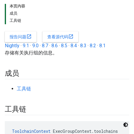
本页内容
成员
工具链
open_in_new
open_in_new
报告问题
查看源代码
Nightly
·
9.1
·
9.0
·
8.7
·
8.6
·
8.5
·
8.4
·
8.3
·
8.2
·
8.1
存储有关执行组的信息。
成员
工具链
工具链
ToolchainContext
 ExecGroupContext.toolchains