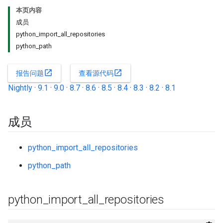
本页内容
成员
python_import_all_repositories
python_path
open_in_new
open_in_new
报告问题
查看源代码
Nightly
·
9.1
·
9.0
·
8.7
·
8.6
·
8.5
·
8.4
·
8.3
·
8.2
·
8.1
成员
python_import_all_repositories
python_path
python
_
import
_
all
_
repositories