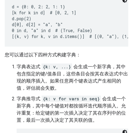
d = {0: 0, 2: 2, 1: 1}

[k for k in d]  # [0, 2, 1]

d.pop(2)

d[0], d[2] = "a", "b"

0 in d, "a" in d  # (True, False)

您可以通过以下四种方式构建字典：
字典表达式
{k: v, ...}
会生成一个新字典，其中
包含指定的键/值条目，这些条目会按其在表达式中出
现的顺序插入。如果任意两个键表达式产生相同的
值，评估就会失败。
字典推导式
{k: v for vars in seq}
会生成一个
新字典，其中每个键值对都按循环迭代顺序插入。允
许重复：给定键的第一次插入决定了其在序列中的位
置，最后一次插入决定了其关联的值。