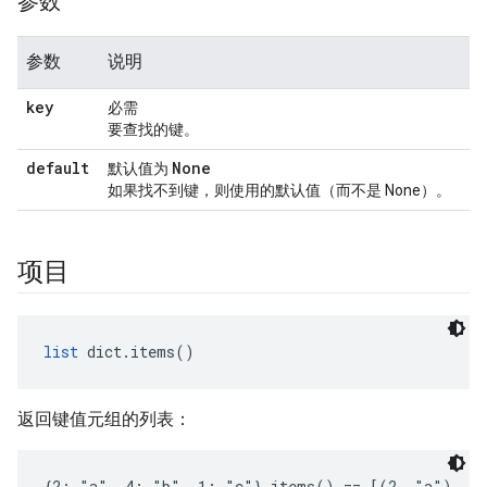
参数
参数
说明
key
必需
要查找的键。
default
None
默认值为
如果找不到键，则使用的默认值（而不是 None）。
项目
list
 dict.items()
返回键值元组的列表：
{2: "a", 4: "b", 1: "c"}.items() == [(2, "a"), (