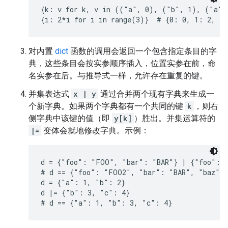
{k: v for k, v in (("a", 0), ("b", 1), ("a",
对内置
dict
函数的调用会返回一个包含指定条目的字
典，这些条目会按实参顺序插入，位置实参在前，命
名实参在后。与推导式一样，允许存在重复的键。
并集表达式
x | y
通过合并两个现有字典来生成一
个新字典。如果两个字典都有一个共同的键
k
，则右
侧字典中该键的值（即
y[k]
）胜出。并集运算符的
|=
变体会就地修改字典。示例：
d = {"foo": "FOO", "bar": "BAR"} | {"foo": "
# d == {"foo": "FOO2", "bar": "BAR", "baz": 
d = {"a": 1, "b": 2}

d |= {"b": 3, "c": 4}

# d == {"a": 1, "b": 3, "c": 4}