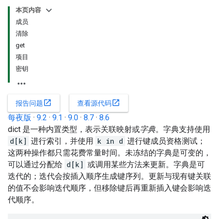
本页内容
成员
清除
get
项目
密钥
open_in_new
open_in_new
报告问题
查看源代码
每夜版
·
9.2
·
9.1
·
9.0
·
8.7
·
8.6
dict 是一种内置类型，表示关联映射或
字典
。字典支持使用
d[k]
进行索引，并使用
k in d
进行键成员资格测试；
这两种操作都只需花费常量时间。未冻结的字典是可变的，
可以通过分配给
d[k]
或调用某些方法来更新。字典是可
迭代的；迭代会按插入顺序生成键序列。更新与现有键关联
的值不会影响迭代顺序，但移除键后再重新插入键会影响迭
代顺序。