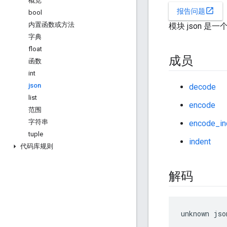
概览
open_in_new
报告问题
bool
内置函数或方法
模块 json 是一
字典
float
成员
函数
int
json
decode
list
encode
范围
字符串
encode_in
tuple
indent
代码库规则
解码
unknown jso