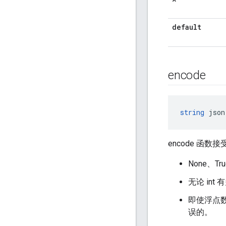
default
encode
string
 json
encode 函
None、Tru
无论 in
即使浮点
误的。