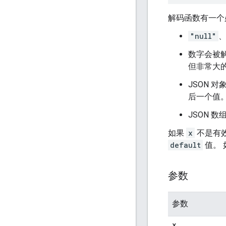
解码函数有一个必
"null"
数字会被
但非常大
JSON 
后一个值
JSON 数
如果
x
不是有效
default
值。 
参数
参数
x