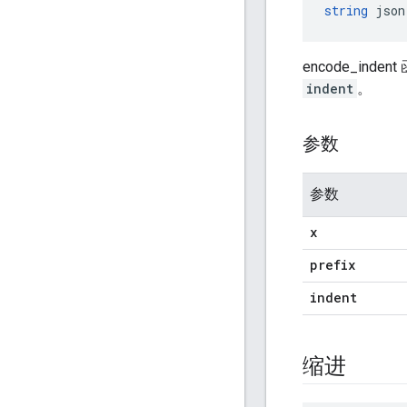
string
 json
encode_inde
indent
。
参数
参数
x
prefix
indent
缩进