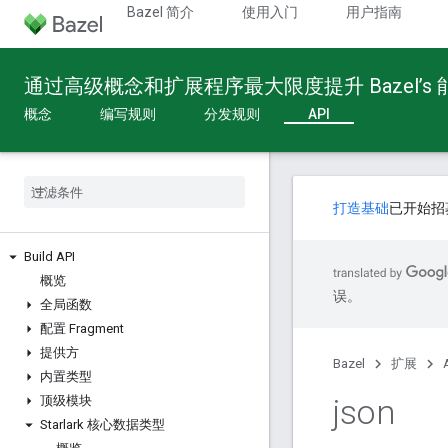
Bazel 简介
使用入门
用户指南
通过高级概念和扩展程序最大限度提升 Bazel’s
概念
编写规则
分发规则
API
打造基础
已开始招
Build API
概览
误。
全局函数
配置 Fragment
提供方
Bazel
扩展
内置类型
json
顶级模块
Starlark 核心数据类型