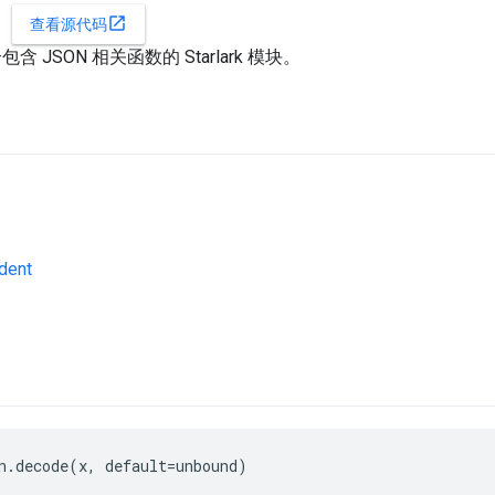
open_in_new
查看源代码
个包含 JSON 相关函数的 Starlark 模块。
dent
n.decode(x, default=unbound)