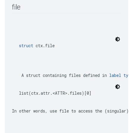
file
struct
 ctx.file
    A 
struct
 containing files defined in 
label type
list(ctx.attr.<ATTR>.files)[0]
In other words, use 
file
 to access the (singular) 