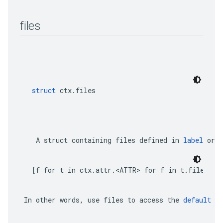
files
struct
 ctx.files
    A 
struct
 containing files defined in 
label
 or 
l
[f for t in ctx.attr.<ATTR> for f in t.files]
 In other words, use 
files
 to access the 
default ou