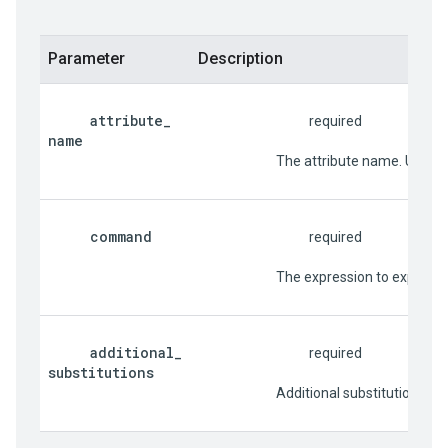
Parameter
Description
attribute
_
                                     required
name
                          The attribute name. Used
command
                                     required
                          The expression to ex
additional
_
                                     required
substitutions
                          Additional substitut