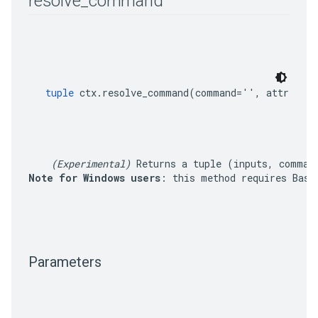
resolve
_
command
tuple
 ctx.resolve_command(command='', attribute
(Experimental)
 Returns a tuple 
(inputs, comman
Note for Windows users
: this method requires Bash
Parameters