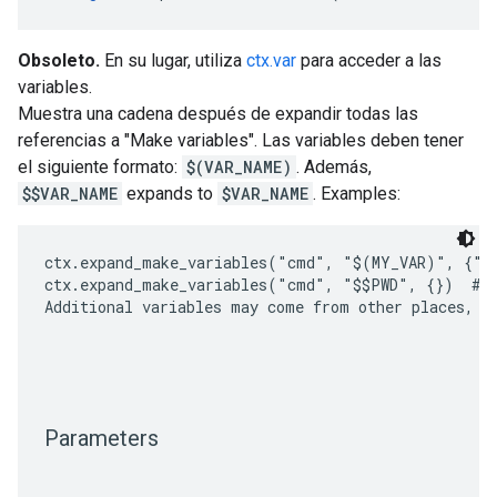
Obsoleto.
En su lugar, utiliza
ctx.var
para acceder a las
variables.
Muestra una cadena después de expandir todas las
referencias a "Make variables". Las variables deben tener
el siguiente formato:
$(VAR_NAME)
. Además,
$$VAR_NAME
expands to
$VAR_NAME
. Examples:
ctx.expand_make_variables("cmd", "$(MY_VAR)", {"MY
ctx.expand_make_variables("cmd", "$$PWD", {})  # =
Additional variables may come from other places, su
Parameters