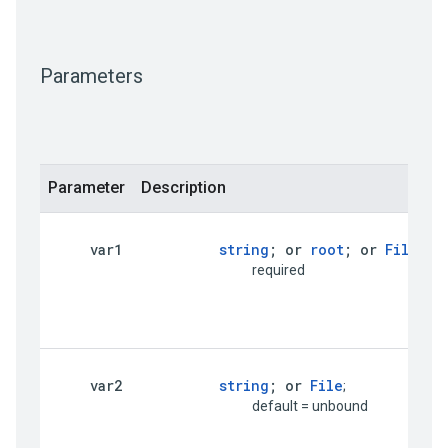
Parameters
Parameter
Description
var1
string
; or 
root
; or 
File
;

                                     required
var2
string
; or 
File
;

                                     default = unbound