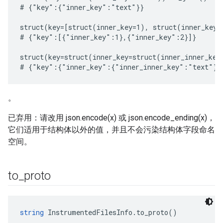
# {"key":{"inner_key":"text"}}

struct(key=[struct(inner_key=1), struct(inner_key=
# {"key":[{"inner_key":1},{"inner_key":2}]}

struct(key=struct(inner_key=struct(inner_inner_key
。
已弃用：请改用 json.encode(x) 或 json.encode_ending(x)，
它们适用于结构体以外的值，并且不会污染结构体字段命名
空间。
to
_
proto
string
 InstrumentedFilesInfo.to_proto()