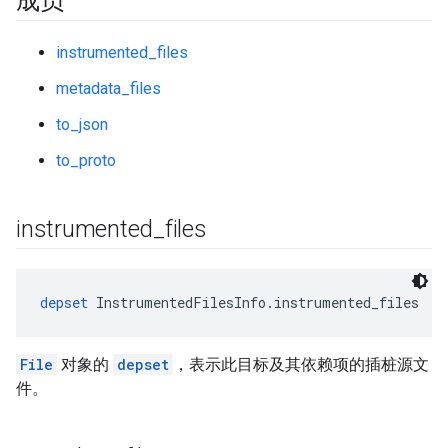
成员
instrumented_files
metadata_files
to_json
to_proto
instrumented
_
files
depset
 InstrumentedFilesInfo.instrumented_files
File
对象的
depset
，表示此目标及其依赖项的插桩源文
件。