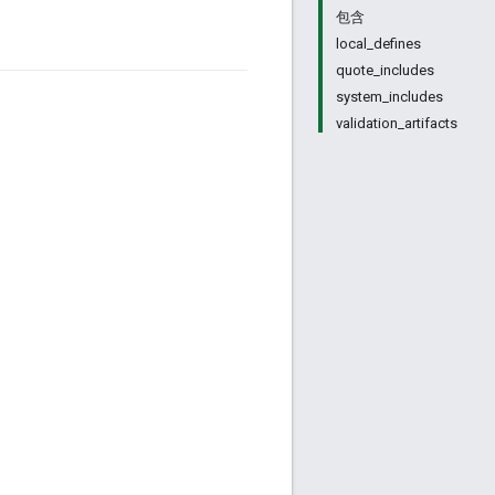
包含
local_defines
quote_includes
system_includes
validation_artifacts