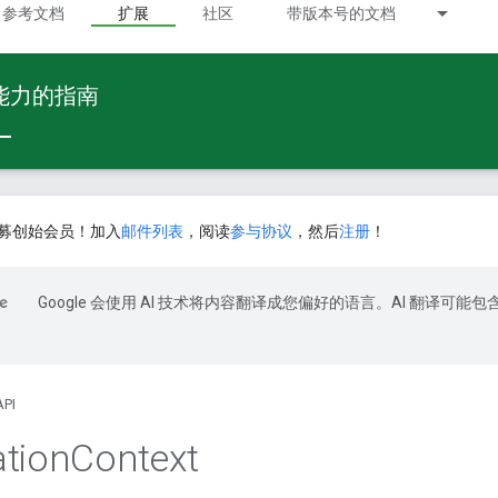
参考文档
扩展
社区
带版本号的文档
 能力的指南
募创始会员！加入
邮件列表
，阅读
参与协议
，然后
注册
！
Google 会使用 AI 技术将内容翻译成您偏好的语言。AI 翻译可能包
API
tion
Context