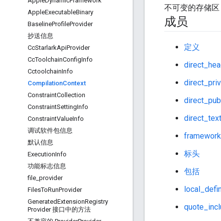
Apple
Dynamic
Framework
不可变的存储区
Apple
Executable
Binary
成员
Baseline
Profile
Provider
抄送信息
定义
Cc
Starlark
Api
Provider
Cc
Toolchain
Config
Info
direct_he
Cctoolchain
Info
direct_pri
Compilation
Context
Constraint
Collection
direct_pub
Constraint
Setting
Info
direct_tex
Constraint
Value
Info
调试软件包信息
framework
默认信息
标头
Execution
Info
功能标志信息
包括
file
_
provider
local_defi
Files
To
Run
Provider
Generated
Extension
Registry
quote_inc
Provider 接口中的方法