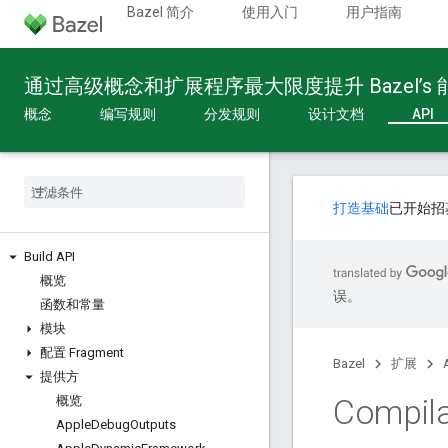
Bazel 简介
使用入门
用户指南
通过高级概念和扩展程序最大限度提升 Bazel’s
概念
编写规则
分发规则
设计文档
API
打造基础
已开始招
Build API
概览
误。
函数和常量
模块
配置 Fragment
Bazel
扩展
提供方
Compila
概览
Apple
Debug
Outputs