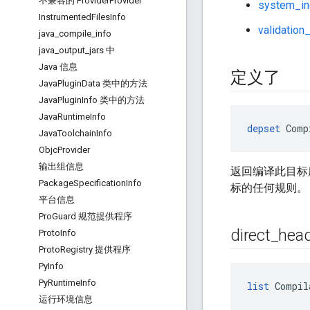
不兼容的 Provider
Provider
system_in
Instrumented
Files
Info
validation_
java
_
compile
_
info
java
_
output
_
jars 中
Java 信息
定义了
Java
Plugin
Data 类中的方法
Java
Plugin
Info 类中的方法
Java
Runtime
Info
depset
 Comp
Java
Toolchain
Info
Objc
Provider
输出组信息
返回编译此目标
Package
Specification
Info
标的任何规则。
平台信息
Pro
Guard 规范提供程序
direct
_
hea
Proto
Info
Proto
Registry 提供程序
Py
Info
Py
Runtime
Info
list
 Compil
运行环境信息