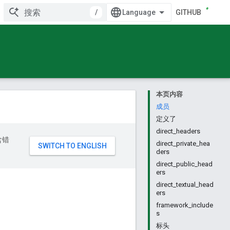
/
GITHUB
本页内容
成员
定义了
direct_headers
含错
direct_private_hea
ders
direct_public_head
ers
direct_textual_head
ers
framework_include
s
标头