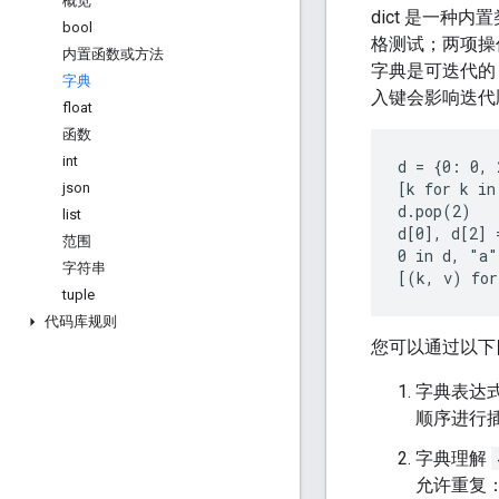
概览
dict 是一种
bool
格测试；两项操
内置函数或方法
字典是可迭代的
字典
入键会影响迭代
float
函数
int
d = {0: 0, 
[k for k in
json
d.pop(2)

list
d[0], d[2] 
范围
0 in d, "a"
字符串
tuple
代码库规则
您可以通过以下
字典表达
顺序进行
字典理解
允许重复