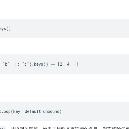
eys()
 "b", 1: "c"}.keys() == [2, 4, 1]
t.pop(key, default=unbound)