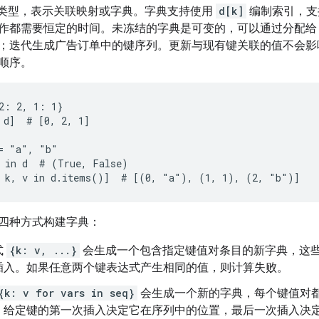
内置类型，表示关联映射或字典。
字典支持使用
d[k]
编制索引，支
作都需要恒定的时间。未冻结的字典是可变的，可以通过分配
；迭代生成广告订单中的键序列。更新与现有键关联的值不会影
顺序。
2: 2, 1: 1}

 d]  # [0, 2, 1]

= "a", "b"

 in d  # (True, False)

四种方式构建字典：
式
{k: v, ...}
会生成一个包含指定键值对条目的新字典，这
插入。如果任意两个键表达式产生相同的值，则计算失败。
{k: v for vars in seq}
会生成一个新的字典，每个键值对
：给定键的第一次插入决定它在序列中的位置，最后一次插入决