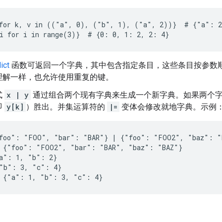
for k, v in (("a", 0), ("b", 1), ("a", 2))}  # {"a": 2
ict
函数可返回一个字典，其中包含指定条目，这些条目按参数
理解一样，也允许使用重复的键。
式
x | y
通过组合两个现有字典来生成一个新字典。如果两个
即
y[k]
）胜出。并集运算符的
|=
变体会修改就地字典。示例
foo": "FOO", "bar": "BAR"} | {"foo": "FOO2", "baz": "B
 {"foo": "FOO2", "bar": "BAR", "baz": "BAZ"}

a": 1, "b": 2}

"b": 3, "c": 4}

 {"a": 1, "b": 3, "c": 4}