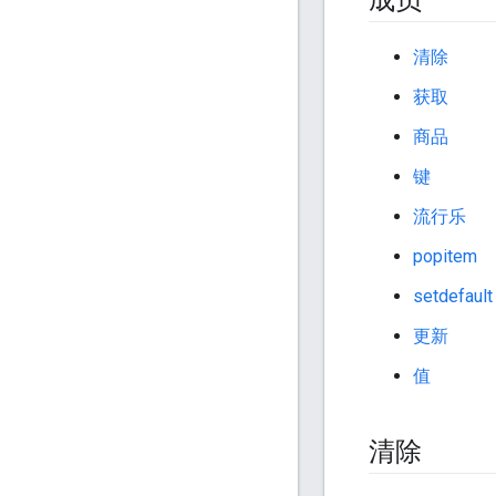
成员
清除
获取
商品
键
流行乐
popitem
setdefault
更新
值
清除