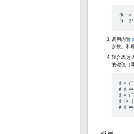
{k: v 
调用内置
d
参数。和
联合表达
的键值（
d = {"
# d ==
d = {"
d |= {
# d ==