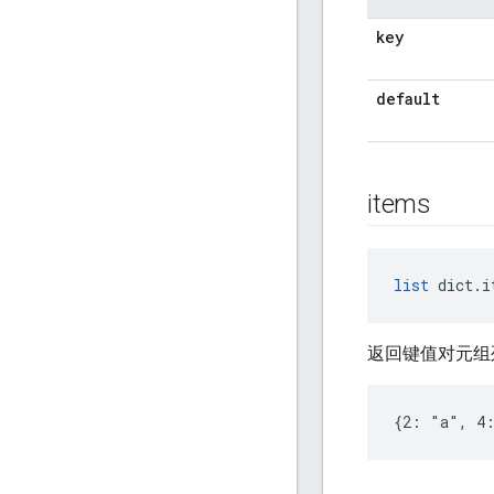
key
default
items
list
 dict.i
返回键值对元组
{2: "a", 4