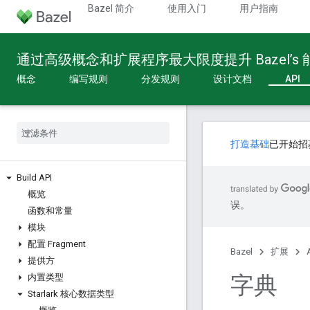
Bazel 简介
使用入门
用户指南
通过高级概念和扩展程序最大限度提升 Bazel’s
概念
编写规则
分发规则
设计文档
API
打造基础
已开始招
Build API
概览
误。
函数和常量
模块
配置 Fragment
Bazel
扩展
提供方
字典
内置类型
Starlark 核心数据类型