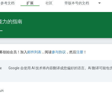
参考文档
扩展
社区
带版本号的文档
 能力的指南
募创始会员！加入
邮件列表
，阅读
参与协议
，然后
注册
！
Google 会使用 AI 技术将内容翻译成您偏好的语言。AI 翻译可能包
API