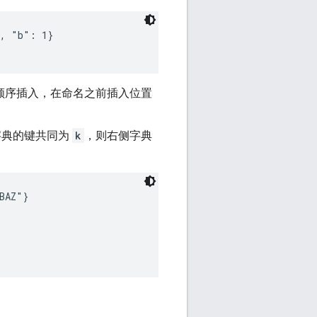
, "b": 1}

顺序插入，在命名之前插入位置
字典的键共同为
k
，则右侧字典
：
AZ"}
