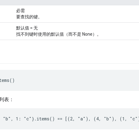
必需
要查找的键。
默认值 = 无
找不到键时使用的默认值（而不是 None）。
tems()
列表：
: "b", 1: "c"}.items() == [(2, "a"), (4, "b"), (1, "c"