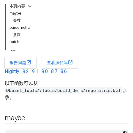
本页内容
maybe
参数
parse_netrc
参数
patch
open_in_new
open_in_new
报告问题
查看源代码
Nightly
·
9.2
·
9.1
·
9.0
·
8.7
·
8.6
以下函数可以从
@bazel_tools//tools/build_defs/repo:utils.bzl
加
载。
maybe