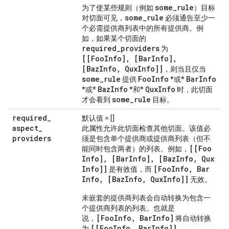
some_rule
为了使某些规则（例如
）目标
some_rule
对切面可见，
必须通告至少一
个必需提供商列表中的所有提供商。例
如，如果某个切面的
required_providers
为
[[FooInfo], [BarInfo],
[BazInfo, QuxInfo]]
，则当且仅当
some_rule
FooInfo
BarInfo
提供
*或*
BazInfo
QuxInfo
*或*
*和*
时，此切面
some_rule
才会看到
目标。
required
_
默认值 = []
aspect
_
此属性允许此切面检查其他切面。该值必
providers
须是包含单个提供商或提供商列表（但不
[[Foo
能同时包含两者）的列表。例如，
Info]
,
[Bar
Info]
,
[Baz
Info
,
Qux
Info]]
[Foo
Info
,
Bar
是有效值，而
Info
,
[Baz
Info
,
Qux
Info]]
无效。
未嵌套的提供商列表会自动转换为包含一
个提供商列表的列表。也就是
[FooInfo, BarInfo]
说，
将自动转换
[[FooInfo, BarInfo]]
为
。