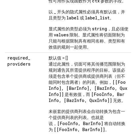
ctx
性可用作实现函数作为
参数的字段。
_
以
开头的隐式属性必须具有默认值，并
label
label_list
且类型为
或
。
string
显式属性的类型必须为
，且必须使
values
用
限制。显式属性将切面限制为
只能与根据限制具有相同名称、类型和有
效值的规则一起使用。
required
_
默认值 = []
providers
通过此属性，切面可将其传播范围限制为
规则通告其所需提供程序的目标。该值必
须是包含单个提供商或提供商列表（但不
[[Foo
能同时包含两者）的列表。例如，
Info]
,
[Bar
Info]
,
[Baz
Info
,
Qux
Info]]
[Foo
Info
,
Bar
是有效值，而
Info
,
[Baz
Info
,
Qux
Info]]
无效。
未嵌套的提供商列表会自动转换为包含一
个提供商列表的列表。也就是
[FooInfo, BarInfo]
说，
将自动转换
[[FooInfo, BarInfo]]
为
。