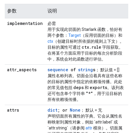
参数
说明
implementation
必需
用于实现此切面的 Starlark 函数，恰好有
两个参数：
Target
（应用切面的目标）和
ctx
（创建目标时所依据的规则上下文）。
ctx
.
rule
目标的属性可通过
字段获取。
在将某个方面应用于目标的每次分析阶段
中，系统会对此函数进行评估。
attr
_
aspects
sequence
of
string
s
； 默认值 = []
属性名称列表。切面会沿着具有这些名称
的目标的属性中指定的依赖项传播。此处
deps
exports
的常见值包括
和
。该列表
"*"
还可包含单个字符串
，用于沿目标的
所有依赖项传播。
attrs
dict
; or
None
； 默认 = 无
声明切面所有属性的字典。它会从属性名
称映射到属性对象，例如 `attr.label` 或
`attr.string`（请参阅
attr
模块）。切面属