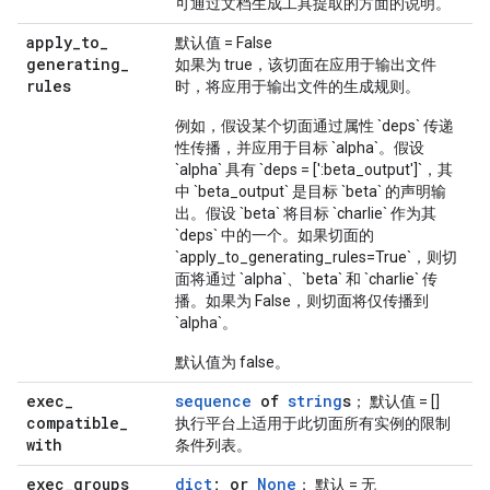
可通过文档生成工具提取的方面的说明。
apply
_
to
_
默认值 = False
generating
_
如果为 true，该切面在应用于输出文件
rules
时，将应用于输出文件的生成规则。
例如，假设某个切面通过属性 `deps` 传递
性传播，并应用于目标 `alpha`。假设
`alpha` 具有 `deps = [':beta_output']`，其
中 `beta_output` 是目标 `beta` 的声明输
出。假设 `beta` 将目标 `charlie` 作为其
`deps` 中的一个。如果切面的
`apply_to_generating_rules=True`，则切
面将通过 `alpha`、`beta` 和 `charlie` 传
播。如果为 False，则切面将仅传播到
`alpha`。
默认值为 false。
exec
_
sequence
of
string
s
； 默认值 = []
compatible
_
执行平台上适用于此切面所有实例的限制
with
条件列表。
exec
_
groups
dict
; or
None
； 默认 = 无