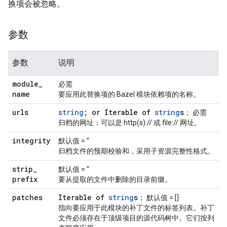
换项会被忽略。
参数
参数
说明
module
_
必需
name
要应用此替换项的 Bazel 模块依赖项的名称。
urls
string
; or Iterable of
string
s
； 必需
归档的网址；可以是 http(s):// 或 file:// 网址。
integrity
默认值 = ''
归档文件的预期校验和，采用子资源完整性格式。
strip
_
默认值 = ''
prefix
要从提取的文件中删除的目录前缀。
patches
Iterable of
string
s
； 默认值 = []
指向要应用于此模块的补丁文件的标签列表。补丁
文件必须存在于顶级项目的源代码树中。它们按列