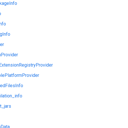
kageInfo
o
nfo
gInfo
der
nProvider
ExtensionRegistryProvider
blePlatformProvider
edFilesInfo
lation_info
t_jars
nData