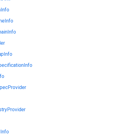
Info
meInfo
ainInfo
der
upInfo
cificationInfo
fo
pecProvider
stryProvider
Info