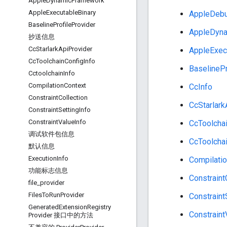
Apple
Dynamic
Framework
Apple
Executable
Binary
AppleDeb
Baseline
Profile
Provider
AppleDyn
抄送信息
Cc
Starlark
Api
Provider
AppleExec
Cc
Toolchain
Config
Info
BaselinePr
Cctoolchain
Info
Compilation
Context
CcInfo
Constraint
Collection
CcStarlark
Constraint
Setting
Info
Constraint
Value
Info
CcToolchai
调试软件包信息
CcToolchai
默认信息
Execution
Info
Compilati
功能标志信息
Constraint
file
_
provider
Files
To
Run
Provider
Constraint
Generated
Extension
Registry
Constraint
Provider 接口中的方法