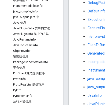
不兼容的 Provider
Provider
DebugPac
Instrumented
Files
Info
DefaultInf
java
_
compile
_
info
java
_
output
_
jars 中
ExecutionI
Java 信息
FeatureFla
Java
Plugin
Data 类中的方法
Java
Plugin
Info 类中的方法
file_provi
Java
Runtime
Info
FilesToRu
Java
Toolchain
Info
Objc
Provider
Generated
输出组信息
Incompati
Package
Specification
Info
平台信息
Instrument
Pro
Guard 规范提供程序
java_compi
Proto
Info
Proto
Registry 提供程序
java_outpu
Py
Info
JavaInfo
Py
Runtime
Info
运行环境信息
JavaPlugi