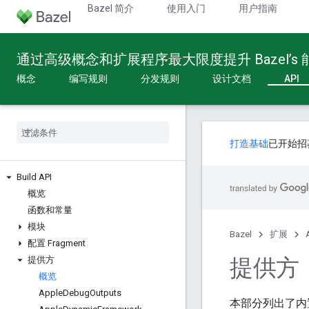
Bazel 简介
使用入门
用户指南
通过高级概念和扩展程序最大限度提升 Bazel’s
概念
编写规则
分发规则
设计文档
API
打造基础
已开始招
Build API
概览
函数和常量
模块
Bazel
扩展
配置 Fragment
提供方
提供方
概览
Apple
Debug
Outputs
本部分列出了内