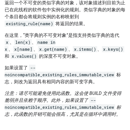
返回一个不可变的类似字典的对象，该对象描述到目前为止
已在此线程的软件包中实例化的规则。类似字典的对象的每
个条目都会将规则实例的名称映射到
existing_rule(name)
将返回的结果。
在这里，“类字典的不可变对象”是指支持类似字典的迭代
x
、
len(x)
、
name in
x
、
x[name]
、
x.get(name)
、
x.items()
、
x.keys()
和
x.values()
的深度不可变对象。
如果设置了
--
noincompatible_existing_rules_immutable_view
标
志，则改为返回具有相同内容的新可变字典。
注意：请尽可能避免使用此函数。这会使 BUILD 文件变得
脆弱并且依赖于顺序。此外，如果设置了
--
noincompatible_existing_rules_immutable_view
标
志，此函数的开销可能会很高，尤其是在循环中调用时。