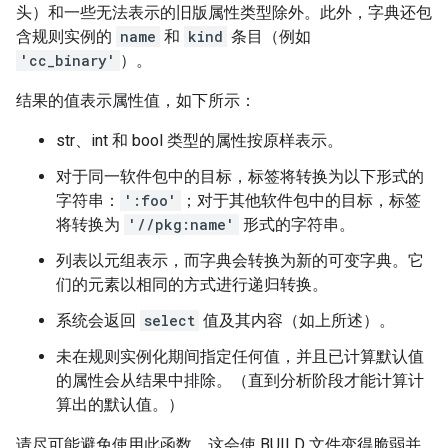
头）和一些无法表示的旧版属性类型除外。此外，字典还包
含规则实例的
name
和
kind
条目（例如
'cc_binary'
）。
结果的值表示属性值，如下所示：
str、int 和 bool 类型的属性按原样表示。
对于同一软件包中的目标，标签将转换为以下形式的
字符串：
':foo'
；对于其他软件包中的目标，标签
将转换为
'//pkg:name'
形式的字符串。
列表以元组表示，而字典会转换为新的可变字典。它
们的元素以相同的方式进行递归转换。
系统会返回
select
值及其内容（如上所述）。
未在规则实例化期间指定任何值，并且已计算默认值
的属性会从结果中排除。（直到分析阶段才能计算计
算出的默认值。）
请尽可能避免使用此函数。这会使 BUILD 文件变得脆弱并