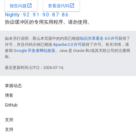
open_in_new
open_in_new
报告问题
查看源代码
Nightly
·
9.2
·
9.1
·
9.0
·
8.7
·
8.6
协议缓冲区的专用实用程序。请勿使用。
如未另行说明，那么本页面中的内容已根据
知识共享署名 4.0 许可
获得了
许可，并且代码示例已根据
Apache 2.0 许可
获得了许可。有关详情，请
参阅
Google 开发者网站政策
。Java 是 Oracle 和/或其关联公司的注册商
标。
最后更新时间 (UTC)：2026-07-14。
掌握动态
博客
GitHub
支持
支持