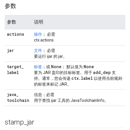
参数
参数
说明
actions
操作
； 必需
ctx.actions
jar
文件
； 必需
要运行 ijar 的 jar。
target
_
None
None
标签
；或
； 默认值为
label
add
_
dep
要为 JAR 盖印的目标标签。用于
支
ctx
.
label
持。通常，您会传递
以使用当前规则
的标签来标记 JAR。
java
_
信息；必需
toolchain
用于查找 ijar 工具的 JavaToolchainInfo。
stamp
_
jar