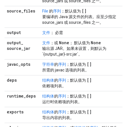
source_jars 或 source_files 之一。
source
_
files
[]
File
的
序列
；默认值为
要编译的 Java 源文件的列表。应至少指定
source_jars 或 source_files 之一。
output
文件
； 必需
output
_
None
None
文件
；或
； 默认值为
source
_
jar
输出源 JAR。如果未设置，则默认为
`{output_jar}-src.jar`。
javac
_
opts
[]
字符串
的
序列
；默认值为
所需的 javac 选项的列表。
deps
[]
结构体
的
序列
；默认值为
依赖项列表。
runtime
_
deps
[]
结构体
的
序列
；默认值为
运行时依赖项的列表。
exports
[]
结构体
的
序列
；默认值为
导出内容的列表。