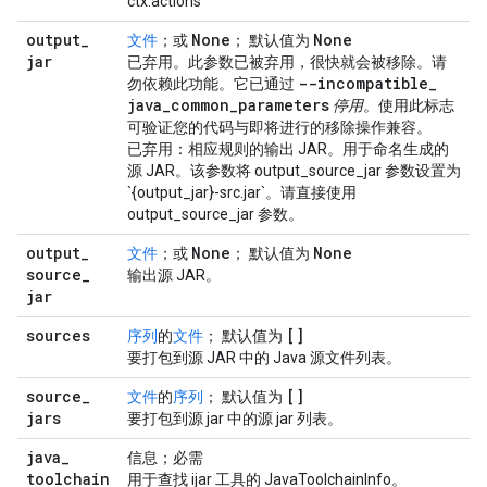
ctx.actions
output
_
None
None
文件
；或
； 默认值为
jar
已弃用
。此参数已被弃用，很快就会被移除。请
--incompatible
_
勿依赖此功能。它已通过
java
_
common
_
parameters
停用
。使用此标志
可验证您的代码与即将进行的移除操作兼容。
已弃用：相应规则的输出 JAR。用于命名生成的
源 JAR。该参数将 output_source_jar 参数设置为
`{output_jar}-src.jar`。请直接使用
output_source_jar 参数。
output
_
None
None
文件
；或
； 默认值为
source
_
输出源 JAR。
jar
sources
[]
序列
的
文件
； 默认值为
要打包到源 JAR 中的 Java 源文件列表。
source
_
[]
文件
的
序列
； 默认值为
jars
要打包到源 jar 中的源 jar 列表。
java
_
信息；必需
toolchain
用于查找 ijar 工具的 JavaToolchainInfo。