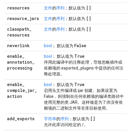
resources
[]
文件
的
序列
；默认值为
resource
_
jars
[]
文件
的
序列
；默认值为
classpath
_
[]
文件
的
序列
；默认值为
resources
neverlink
False
bool
； 默认值为
enable
_
True
bool
； 默认值为
annotation
_
停用此编译中的注释处理，导致忽略插件或
processing
依赖项的 exported_plugins 中提供的任何注
释处理器。
enable
_
True
bool
； 默认值为
compile
_
jar
_
启用头文件编译或 ijar 创建。如果设置为
action
False，则强制在任何依赖项的编译类路径中
使用完整的类 JAR。这样做是为了供没有依
赖项的二进制文件等非库目标使用。
add
_
exports
[]
字符串
的
序列
；默认值为
允许此库访问给定的
/
。