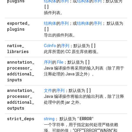
plugins
结构体
的
序列
；或
结构体
的
序列
；默认值为
[]
插件列表。
exported
_
结构体
的
序列
；或
结构体
的
序列
； 默认值为
plugins
[]
导出的插件列表。
native
_
[]
CcInfo
的
序列
；默认值为
libraries
此库所需的 CC 原生库依赖项。
annotation
_
[]
序列
的
File
；默认值为
processor
_
Java 编译操作将采用的输入列表（除了用于
additional
_
注释处理的 Java 源之外）。
inputs
annotation
_
[]
文件
的
序列
；默认值为
processor
_
Java 编译操作将输出的输出列表，除了注释
additional
_
处理中的类 jar 之外。
outputs
strict
_
deps
'ERROR'
string
； 默认值为
一个字符串，用于指定如何处理严格依赖
项。可能的值：“OFF”“ERROR”“WARN”和