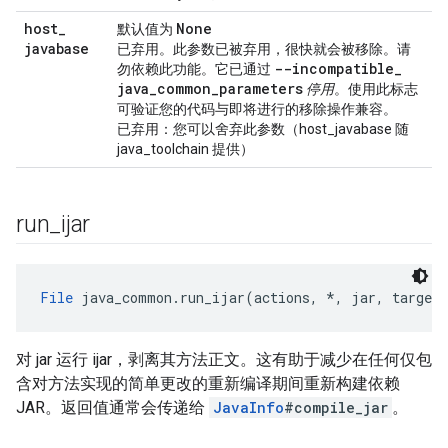
host
_
None
默认值为
javabase
已弃用
。此参数已被弃用，很快就会被移除。请
--incompatible
_
勿依赖此功能。它已通过
java
_
common
_
parameters
停用
。使用此标志
可验证您的代码与即将进行的移除操作兼容。
已弃用：您可以舍弃此参数（host_javabase 随
java_toolchain 提供）
run
_
ijar
File
 java_common.run_ijar(actions, *, jar, target_
对 jar 运行 ijar，剥离其方法正文。这有助于减少在任何仅包
含对方法实现的简单更改的重新编译期间重新构建依赖
JAR。返回值通常会传递给
JavaInfo
#compile_jar
。