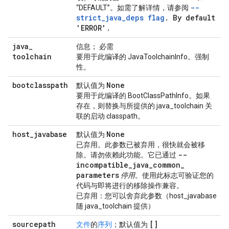
--
“DEFAULT”。如需了解详情，请参阅
strict_java_deps
flag
.
By default
'ERROR'
.
java
_
信息； 必需
toolchain
要用于此编译的 JavaToolchainInfo。强制
性。
bootclasspath
None
默认值为
要用于此编译的 BootClassPathInfo。如果
存在，则替换与所提供的 java_toolchain 关
联的启动 classpath。
host
_
javabase
None
默认值为
已弃用
。此参数已被弃用，很快就会被移
--
除。请勿依赖此功能。它已通过
incompatible
_
java
_
common
_
parameters
停用
。使用此标志可验证您的
代码与即将进行的移除操作兼容。
已弃用：您可以舍弃此参数（host_javabase
随 java_toolchain 提供）
sourcepath
[]
文件
的
序列
；默认值为