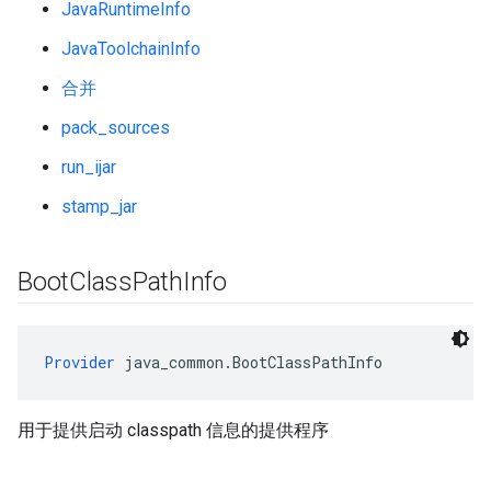
JavaRuntimeInfo
JavaToolchainInfo
合并
pack_sources
run_ijar
stamp_jar
Boot
Class
Path
Info
Provider
 java_common.BootClassPathInfo
用于提供启动 classpath 信息的提供程序