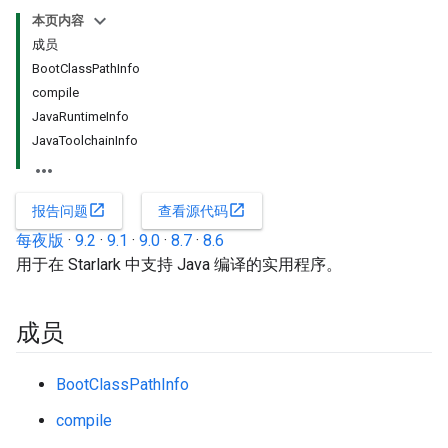
本页内容
成员
BootClassPathInfo
compile
JavaRuntimeInfo
JavaToolchainInfo
open_in_new
open_in_new
报告问题
查看源代码
每夜版
·
9.2
·
9.1
·
9.0
·
8.7
·
8.6
用于在 Starlark 中支持 Java 编译的实用程序。
成员
BootClassPathInfo
compile