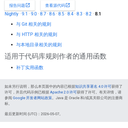
open_in_new
open_in_new
报告问题
查看源代码
Nightly
·
9.1
·
9.0
·
8.7
·
8.6
·
8.5
·
8.4
·
8.3
·
8.2
·
8.1
与 Git 相关的规则
与 HTTP 相关的规则
与本地目录相关的规则
适用于代码库规则作者的通用函数
补丁实用函数
如未另行说明，那么本页面中的内容已根据
知识共享署名 4.0 许可
获得了
许可，并且代码示例已根据
Apache 2.0 许可
获得了许可。有关详情，请
参阅
Google 开发者网站政策
。Java 是 Oracle 和/或其关联公司的注册商
标。
最后更新时间 (UTC)：2026-05-07。