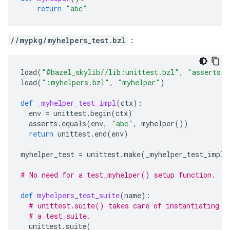
return
"abc"
//mypkg/myhelpers_test.bzl
：
load
(
"@bazel_skylib//lib:unittest.bzl"
,
"asserts"
,
load
(
":myhelpers.bzl"
,
"myhelper"
)
def
_myhelper_test_impl
(
ctx
):
env
=
unittest
.
begin
(
ctx
)
asserts
.
equals
(
env
,
"abc"
,
myhelper
())
return
unittest
.
end
(
env
)
myhelper_test
=
unittest
.
make
(
_myhelper_test_impl
)
# No need for a test_myhelper() setup function.
def
myhelpers_test_suite
(
name
):
# unittest.suite() takes care of instantiating t
# a test_suite.
unittest
.
suite
(