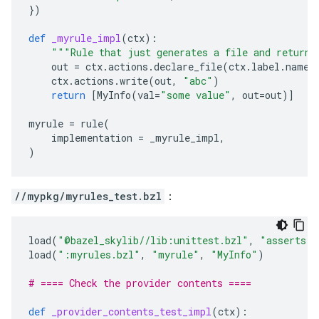
})
def
_myrule_impl
(
ctx
):
"""Rule that just generates a file and returns
out
=
ctx
.
actions
.
declare_file
(
ctx
.
label
.
name
ctx
.
actions
.
write
(
out
,
"abc"
)
return
[
MyInfo
(
val
=
"some value"
,
out
=
out
)]
myrule
=
rule
(
implementation
=
_myrule_impl
,
)
//mypkg/myrules_test.bzl
：
load
(
"@bazel_skylib//lib:unittest.bzl"
,
"asserts"
,
load
(
":myrules.bzl"
,
"myrule"
,
"MyInfo"
)
# ==== Check the provider contents ====
def
_provider_contents_test_impl
(
ctx
):