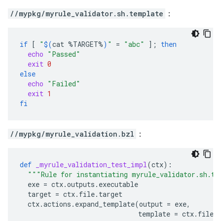
//mypkg/myrule_validator.sh.template
：
if
[
"
$(
cat
%TARGET%
)
"
=
"abc"
]
;
then
echo
"Passed"
exit
0
else
echo
"Failed"
exit
1
fi
//mypkg/myrule_validation.bzl
：
def
_myrule_validation_test_impl
(
ctx
):
"""Rule for instantiating myrule_validator.sh.te
exe
=
ctx
.
outputs
.
executable
target
=
ctx
.
file
.
target
ctx
.
actions
.
expand_template
(
output
=
exe
,
template
=
ctx
.
file
.