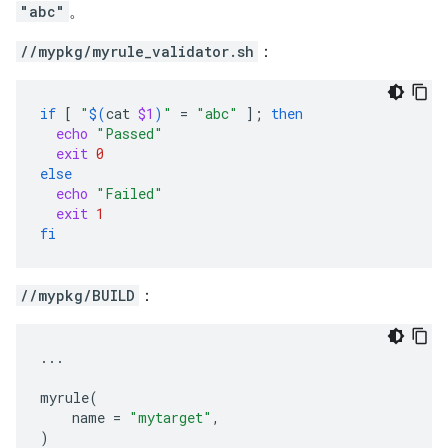
"abc"
。
//mypkg/myrule_validator.sh
：
if
[
"
$(
cat
$1
)
"
=
"abc"
]
;
then
echo
"Passed"
exit
0
else
echo
"Failed"
exit
1
fi
//mypkg/BUILD
：
...
myrule
(
name
=
"mytarget"
,
)