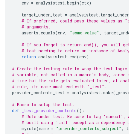
env
=
analysistest
.
begin
(
ctx
)
target_under_test
=
analysistest
.
target_under_t
# If preferred, could pass these values as "ex
# arguments.
asserts
.
equals
(
env
,
"some value"
,
target_under
# If you forget to return end(), you will get 
# test needing to return an instance of Analys
return
analysistest
.
end
(
env
)
# Create the testing rule to wrap the test logic. 
# variable, not called in a macro's body, since ma
# time but the rule gets evaluated later, at analy
# rule, its name must end with "_test".
provider_contents_test
=
analysistest
.
make
(
_provid
# Macro to setup the test.
def
_test_provider_contents
():
# Rule under test. Be sure to tag 'manual', as
# built using `:all` except as a dependency of
myrule
(
name
=
"provider_contents_subject"
,
tag