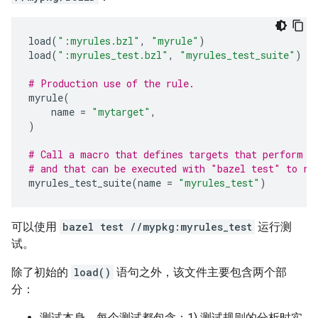
load
(
":myrules.bzl"
,
"myrule"
)
load
(
":myrules_test.bzl"
,
"myrules_test_suite"
)
# Production use of the rule.
myrule
(
name
=
"mytarget"
,
)
# Call a macro that defines targets that perform t
# and that can be executed with "bazel test" to re
myrules_test_suite
(
name
=
"myrules_test"
)
可以使用
bazel test //mypkg:myrules_test
运行测
试。
除了初始的
load()
语句之外，该文件主要包含两个部
分：
测试本身，每个测试都包含：1) 测试规则的分析时实