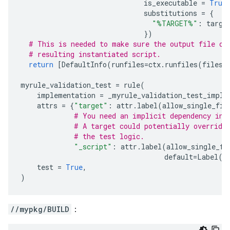
is_executable
=
True
substitutions
=
{
"%TARGET%"
:
targe
})
# This is needed to make sure the output file of
# resulting instantiated script.
return
[
DefaultInfo
(
runfiles
=
ctx
.
runfiles
(
files
=
myrule_validation_test
=
rule
(
implementation
=
_myrule_validation_test_impl
,
attrs
=
{
"target"
:
attr
.
label
(
allow_single_fil
# You need an implicit dependency in 
# A target could potentially override
# the test logic.
"_script"
:
attr
.
label
(
allow_single_fi
default
=
Label
(
"
test
=
True
,
)
//mypkg/BUILD
：