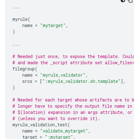
...
myrule
(
name
=
"mytarget"
,
)
...
# Needed just once, to expose the template. Could 
# and made the _script attribute set allow_files=T
filegroup
(
name
=
"myrule_validator"
,
srcs
=
[
":myrule_validator.sh.template"
],
)
# Needed for each target whose artifacts are to be
# longer have to specify the output file name in a
# $(location) expansion in an args attribute, or t
# (unless you want to override it).
myrule_validation_test
(
name
=
"validate_mytarget"
,
target
=
":mytarget"
,