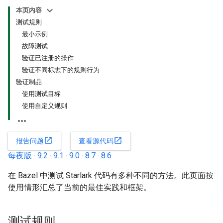
本页内容
测试规则
最小示例
故障测试
验证已注册的操作
验证不同标志下的规则行为
验证制品
使用测试目标
使用自定义规则
open_in_new
open_in_new
报告问题
查看源代码
每夜版
·
9.2
·
9.1
·
9.0
·
8.7
·
8.6
在 Bazel 中测试 Starlark 代码有多种不同的方法。此页面按
使用情形汇总了当前的最佳实践和框架。
测试规则