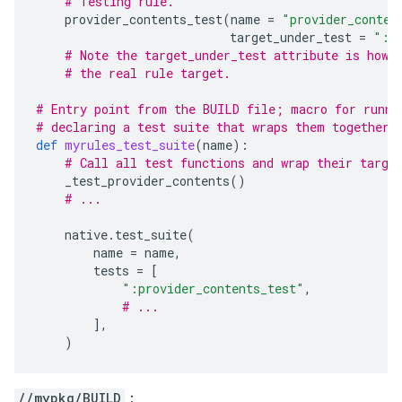
# Testing rule.
provider_contents_test
(
name
=
"provider_conten
target_under_test
=
":p
# Note the target_under_test attribute is how 
# the real rule target.
# Entry point from the BUILD file; macro for runni
# declaring a test suite that wraps them together.
def
myrules_test_suite
(
name
):
# Call all test functions and wrap their targe
_test_provider_contents
()
# ...
native
.
test_suite
(
name
=
name
,
tests
=
[
":provider_contents_test"
,
# ...
],
)
//mypkg/BUILD
：