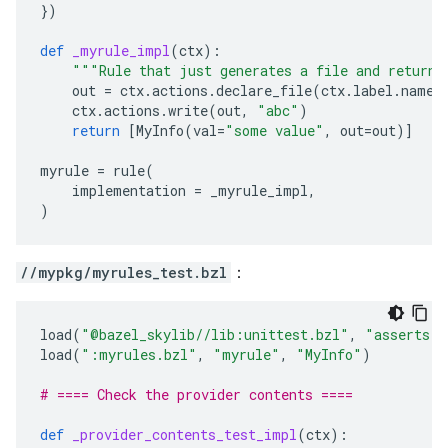
})
def
_myrule_impl
(
ctx
):
"""Rule that just generates a file and returns
out
=
ctx
.
actions
.
declare_file
(
ctx
.
label
.
name
ctx
.
actions
.
write
(
out
,
"abc"
)
return
[
MyInfo
(
val
=
"some value"
,
out
=
out
)]
myrule
=
rule
(
implementation
=
_myrule_impl
,
)
//mypkg/myrules_test.bzl
：
load
(
"@bazel_skylib//lib:unittest.bzl"
,
"asserts"
,
load
(
":myrules.bzl"
,
"myrule"
,
"MyInfo"
)
# ==== Check the provider contents ====
def
_provider_contents_test_impl
(
ctx
):