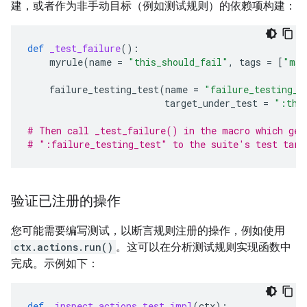
建，或者作为非手动目标（例如测试规则）的依赖项构建：
def
_test_failure
():
myrule
(
name
=
"this_should_fail"
,
tags
=
[
"man
failure_testing_test
(
name
=
"failure_testing_t
target_under_test
=
":thi
# Then call _test_failure() in the macro which gen
# ":failure_testing_test" to the suite's test targ
验证已注册的操作
您可能需要编写测试，以断言规则注册的操作，例如使用
ctx.actions.run()
。这可以在分析测试规则实现函数中
完成。示例如下：
def
_inspect_actions_test_impl
(
ctx
):