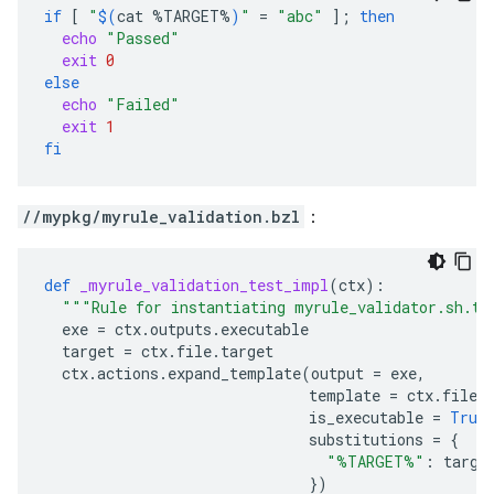
if
[
"
$(
cat
%TARGET%
)
"
=
"abc"
]
;
then
echo
"Passed"
exit
0
else
echo
"Failed"
exit
1
fi
//mypkg/myrule_validation.bzl
：
def
_myrule_validation_test_impl
(
ctx
):
"""Rule for instantiating myrule_validator.sh.te
exe
=
ctx
.
outputs
.
executable
target
=
ctx
.
file
.
target
ctx
.
actions
.
expand_template
(
output
=
exe
,
template
=
ctx
.
file
.
is_executable
=
True
substitutions
=
{
"%TARGET%"
:
targe
})