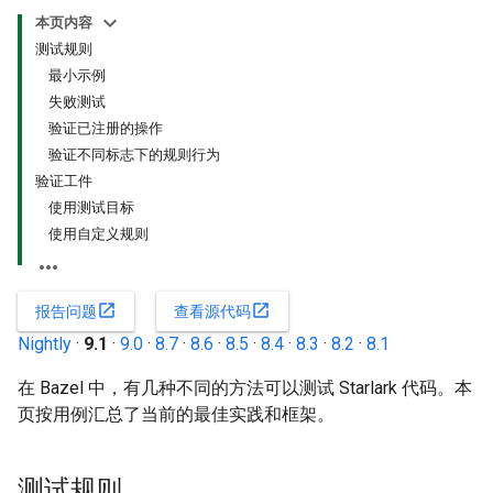
本页内容
测试规则
最小示例
失败测试
验证已注册的操作
验证不同标志下的规则行为
验证工件
使用测试目标
使用自定义规则
open_in_new
open_in_new
报告问题
查看源代码
Nightly
·
9.1
·
9.0
·
8.7
·
8.6
·
8.5
·
8.4
·
8.3
·
8.2
·
8.1
在 Bazel 中，有几种不同的方法可以测试 Starlark 代码。本
页按用例汇总了当前的最佳实践和框架。
测试规则