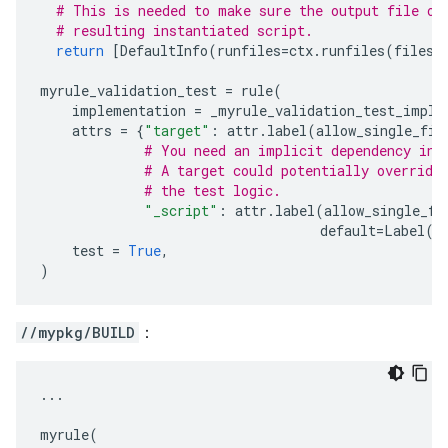
# This is needed to make sure the output file of
# resulting instantiated script.
return
[
DefaultInfo
(
runfiles
=
ctx
.
runfiles
(
files
=
myrule_validation_test
=
rule
(
implementation
=
_myrule_validation_test_impl
,
attrs
=
{
"target"
:
attr
.
label
(
allow_single_fil
# You need an implicit dependency in 
# A target could potentially override
# the test logic.
"_script"
:
attr
.
label
(
allow_single_fi
default
=
Label
(
"
test
=
True
,
)
//mypkg/BUILD
：
...
myrule
(