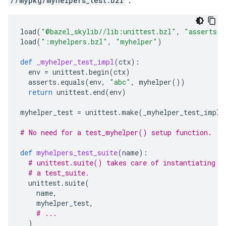
//mypkg/myhelpers_test.bzl
：
load
(
"@bazel_skylib//lib:unittest.bzl"
,
"asserts"
,
load
(
":myhelpers.bzl"
,
"myhelper"
)
def
_myhelper_test_impl
(
ctx
):
env
=
unittest
.
begin
(
ctx
)
asserts
.
equals
(
env
,
"abc"
,
myhelper
())
return
unittest
.
end
(
env
)
myhelper_test
=
unittest
.
make
(
_myhelper_test_impl
)
# No need for a test_myhelper() setup function.
def
myhelpers_test_suite
(
name
):
# unittest.suite() takes care of instantiating t
# a test_suite.
unittest
.
suite
(
name
,
myhelper_test
,
# ...
)