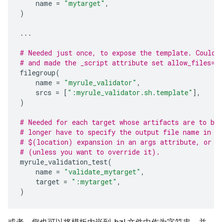
name
=
"mytarget"
,
)
...
# Needed just once, to expose the template. Could 
# and made the _script attribute set allow_files=T
filegroup
(
name
=
"myrule_validator"
,
srcs
=
[
":myrule_validator.sh.template"
],
)
# Needed for each target whose artifacts are to be
# longer have to specify the output file name in a
# $(location) expansion in an args attribute, or t
# (unless you want to override it).
myrule_validation_test
(
name
=
"validate_mytarget"
,
target
=
":mytarget"
,
)