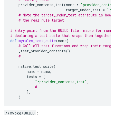
provider_contents_test
(
name
=
"provider_conten
target_under_test
=
":p
# Note the target_under_test attribute is how 
# the real rule target.
# Entry point from the BUILD file; macro for runni
# declaring a test suite that wraps them together.
def
myrules_test_suite
(
name
):
# Call all test functions and wrap their targe
_test_provider_contents
()
# ...
native
.
test_suite
(
name
=
name
,
tests
=
[
":provider_contents_test"
,
# ...
],
)
//mypkg/BUILD
：