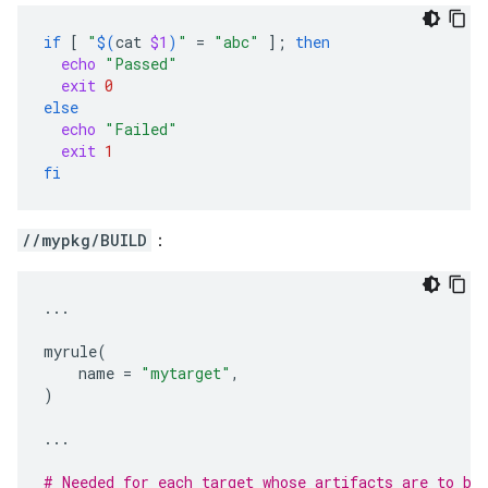
if
[
"
$(
cat
$1
)
"
=
"abc"
]
;
then
echo
"Passed"
exit
0
else
echo
"Failed"
exit
1
fi
//mypkg/BUILD
：
...
myrule
(
name
=
"mytarget"
,
)
...
# Needed for each target whose artifacts are to be