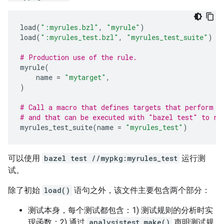
load
(
":myrules.bzl"
,
"myrule"
)
load
(
":myrules_test.bzl"
,
"myrules_test_suite"
)
# Production use of the rule.
myrule
(
name
=
"mytarget"
,
)
# Call a macro that defines targets that perform t
# and that can be executed with "bazel test" to re
myrules_test_suite
(
name
=
"myrules_test"
)
可以使用
bazel test //mypkg:myrules_test
运行测
试。
除了初始
load()
语句之外，该文件主要包含两个部分：
测试本身，每个测试都包含：1) 测试规则的分析时实
现函数；2) 通过
analysistest.make()
声明测试规