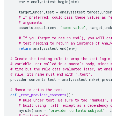
env
=
analysistest
.
begin
(
ctx
)
target_under_test
=
analysistest
.
target_under_t
# If preferred, could pass these values as "ex
# arguments.
asserts
.
equals
(
env
,
"some value"
,
target_under
# If you forget to return end(), you will get 
# test needing to return an instance of Analys
return
analysistest
.
end
(
env
)
# Create the testing rule to wrap the test logic. 
# variable, not called in a macro's body, since ma
# time but the rule gets evaluated later, at analy
# rule, its name must end with "_test".
provider_contents_test
=
analysistest
.
make
(
_provid
# Macro to setup the test.
def
_test_provider_contents
():
# Rule under test. Be sure to tag 'manual', as
# built using `:all` except as a dependency of
myrule
(
name
=
"provider_contents_subject"
,
tag
# Testing rule.