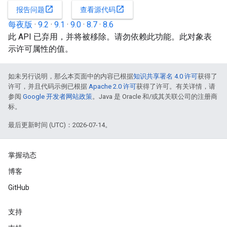
open_in_new
open_in_new
报告问题
查看源代码
每夜版
·
9.2
·
9.1
·
9.0
·
8.7
·
8.6
此 API 已弃用，并将被移除。请勿依赖此功能。此对象表
示许可属性的值。
如未另行说明，那么本页面中的内容已根据
知识共享署名 4.0 许可
获得了
许可，并且代码示例已根据
Apache 2.0 许可
获得了许可。有关详情，请
参阅
Google 开发者网站政策
。Java 是 Oracle 和/或其关联公司的注册商
标。
最后更新时间 (UTC)：2026-07-14。
掌握动态
博客
GitHub
支持