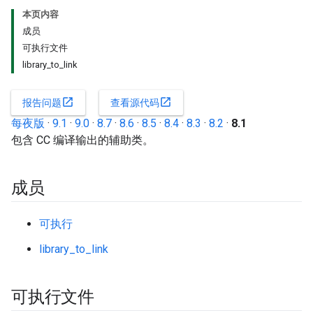
本页内容
成员
可执行文件
library_to_link
open_in_new
open_in_new
报告问题
查看源代码
每夜版
·
9.1
·
9.0
·
8.7
·
8.6
·
8.5
·
8.4
·
8.3
·
8.2
·
8.1
包含 CC 编译输出的辅助类。
成员
可执行
library_to_link
可执行文件