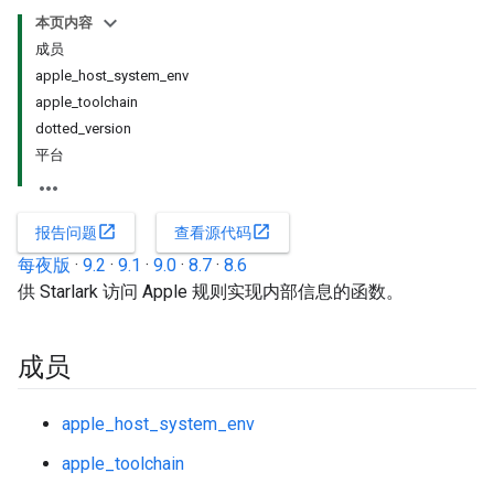
本页内容
成员
apple_host_system_env
apple_toolchain
dotted_version
平台
open_in_new
open_in_new
报告问题
查看源代码
每夜版
·
9.2
·
9.1
·
9.0
·
8.7
·
8.6
供 Starlark 访问 Apple 规则实现内部信息的函数。
成员
apple_host_system_env
apple_toolchain