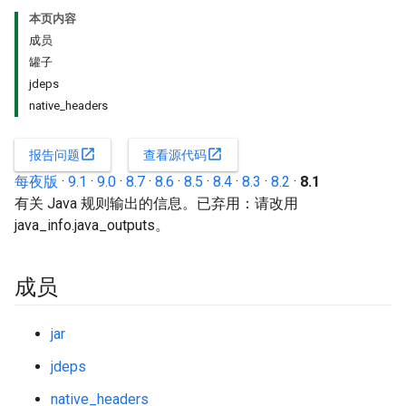
本页内容
成员
罐子
jdeps
native_headers
open_in_new
open_in_new
报告问题
查看源代码
每夜版
·
9.1
·
9.0
·
8.7
·
8.6
·
8.5
·
8.4
·
8.3
·
8.2
·
8.1
有关 Java 规则输出的信息。已弃用：请改用
java_info.java_outputs。
成员
jar
jdeps
native_headers