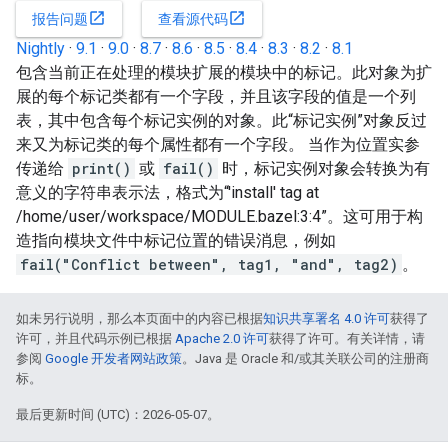
open_in_new
open_in_new
报告问题
查看源代码
Nightly
·
9.1
·
9.0
·
8.7
·
8.6
·
8.5
·
8.4
·
8.3
·
8.2
·
8.1
包含当前正在处理的模块扩展的模块中的标记。此对象为扩
展的每个标记类都有一个字段，并且该字段的值是一个列
表，其中包含每个标记实例的对象。此“标记实例”对象反过
来又为标记类的每个属性都有一个字段。 当作为位置实参
传递给
print()
或
fail()
时，标记实例对象会转换为有
意义的字符串表示法，格式为“'install' tag at
/home/user/workspace/MODULE.bazel:3:4”。这可用于构
造指向模块文件中标记位置的错误消息，例如
fail("Conflict between", tag1, "and", tag2)
。
如未另行说明，那么本页面中的内容已根据
知识共享署名 4.0 许可
获得了
许可，并且代码示例已根据
Apache 2.0 许可
获得了许可。有关详情，请
参阅
Google 开发者网站政策
。Java 是 Oracle 和/或其关联公司的注册商
标。
最后更新时间 (UTC)：2026-05-07。