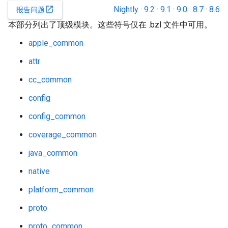
Nightly
·
9.2
·
9.1
·
9.0
·
8.7
·
8.6
open_in_new
报告问题
本部分列出了顶级模块。这些符号仅在 .bzl 文件中可用。
apple_common
attr
cc_common
config
config_common
coverage_common
java_common
native
platform_common
proto
proto_common