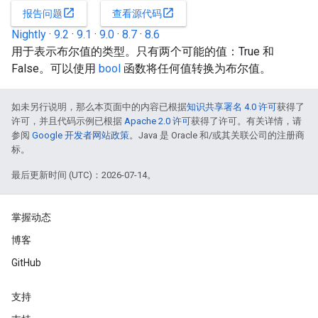
open_in_new
open_in_new
报告问题
查看源代码
Nightly
·
9.2
·
9.1
·
9.0
·
8.7
·
8.6
用于表示布尔值的类型。只有两个可能的值：True 和
False。可以使用
bool
函数将任何值转换为布尔值。
如未另行说明，那么本页面中的内容已根据
知识共享署名 4.0 许可
获得了
许可，并且代码示例已根据
Apache 2.0 许可
获得了许可。有关详情，请
参阅
Google 开发者网站政策
。Java 是 Oracle 和/或其关联公司的注册商
标。
最后更新时间 (UTC)：2026-07-14。
掌握动态
博客
GitHub
支持