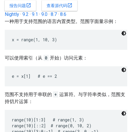
open_in_new
open_in_new
报告问题
查看源代码
Nightly
·
9.2
·
9.1
·
9.0
·
8.7
·
8.6
一种用于支持范围的语言内置类型。范围字面量示例：
x = range(1, 10, 3)
可以使用索引（从
0
开始）访问元素：
e = x[1]   # e == 2
范围不支持用于串联的
+
运算符。与字符串类似，范围支
持切片运算：
range(10)[1:3]   # range(1, 3)

range(10)[::2]  # range(0, 10, 2)

range(10)[3:0:-1]  # range(3, 0, -1)