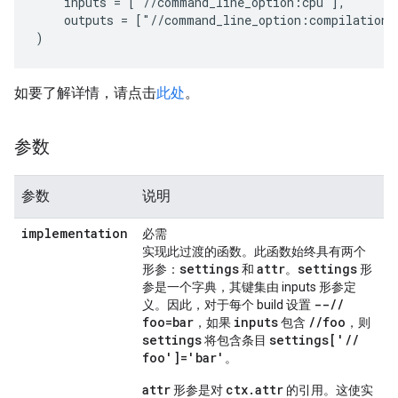
    inputs = ["//command_line_option:cpu"],

    outputs = ["//command_line_option:compilation_m
)
如要了解详情，请点击
此处
。
参数
参数
说明
implementation
必需
实现此过渡的函数。此函数始终具有两个
settings
attr
settings
形参：
和
。
形
参是一个字典，其键集由 inputs 形参定
--
/
/
义。因此，对于每个 build 设置
foo=bar
inputs
/
/
foo
，如果
包含
，则
settings
settings['
/
/
将包含条目
foo']='bar'
。
attr
ctx.attr
形参是对
的引用。这使实