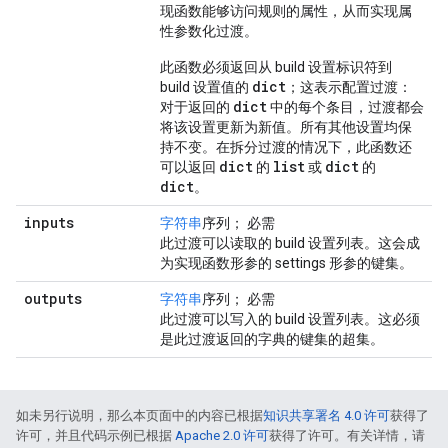
现函数能够访问规则的属性，从而实现属
性参数化过渡。
此函数必须返回从 build 设置标识符到
dict
build 设置值的
；这表示配置过渡：
dict
对于返回的
中的每个条目，过渡都会
将该设置更新为新值。所有其他设置均保
持不变。在拆分过渡的情况下，此函数还
dict
list
dict
可以返回
的
或
的
dict
。
inputs
字符串
序列； 必需
此过渡可以读取的 build 设置列表。这会成
为实现函数形参的 settings 形参的键集。
outputs
字符串
序列； 必需
此过渡可以写入的 build 设置列表。这必须
是此过渡返回的字典的键集的超集。
如未另行说明，那么本页面中的内容已根据
知识共享署名 4.0 许可
获得了
许可，并且代码示例已根据
Apache 2.0 许可
获得了许可。有关详情，请