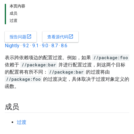
本页内容
成员
过渡
open_in_new
open_in_new
报告问题
查看源代码
Nightly
·
9.2
·
9.1
·
9.0
·
8.7
·
8.6
表示跨依赖项边的配置过渡。例如，如果
//package:foo
依赖于
//package:bar
并进行配置过渡，则这两个目标
的配置将有所不同：
//package:bar
的过渡将由
//package:foo
的过渡决定，具体取决于过渡对象定义的
函数。
成员
过渡