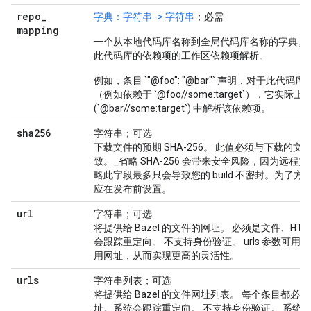
repo
_
字典：字符串 -> 字符串
；必需
mapping
一个从本地代码库名称到全局代码库名称的字典。
此代码库的依赖项的工作区依赖项解析。
例如，条目 `"@foo": "@bar"` 声明，对于此代码库
（例如依赖于 `@foo//some:target`），它实际上
(`@bar//some:target`) 中解析该依赖项。
sha256
字符串；可选
下载文件的预期 SHA-256。 此值必须与下载的文件的
致。_省略 SHA-256 会带来安全风险，因为远程
略此字段最多只会导致您的 build 不密封。为了
应在发布前设置。
url
字符串；可选
将提供给 Bazel 的文件的网址。 必须是文件、HTTP
会跟踪重定向。 不支持身份验证。 urls 参数可
用网址，从而实现更高的灵活性。
urls
字符串列表；可选
将提供给 Bazel 的文件网址列表。 每个条目都必须是文件
址。系统会跟踪重定向。 不支持身份验证。 系统