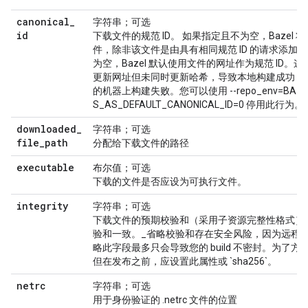
canonical
_
字符串；可选
id
下载文件的规范 ID。 如果指定且不为空，Bazel
件，除非该文件是由具有相同规范 ID 的请求添加
为空，Bazel 默认使用文件的网址作为规范 ID
更新网址但未同时更新哈希，导致本地构建成功，
的机器上构建失败。您可以使用 --repo_env=BAZEL
S_AS_DEFAULT_CANONICAL_ID=0 停用此行为。
downloaded
_
字符串；可选
file
_
path
分配给下载文件的路径
executable
布尔值；可选
下载的文件是否应设为可执行文件。
integrity
字符串；可选
下载文件的预期校验和（采用子资源完整性格式）
验和一致。_省略校验和存在安全风险，因为远程
略此字段最多只会导致您的 build 不密封。为了
但在发布之前，应设置此属性或 `sha256`。
netrc
字符串；可选
用于身份验证的 .netrc 文件的位置