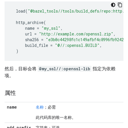
load
(
"@bazel_tools//tools/build_defs/repo:http.b
http_archive
(
name
=
"my_ssl"
,
url
=
"http://example.com/openssl.zip"
,
sha256
=
"e3b0c44298fc1c149afbf4c8996fb92427
build_file
=
"@//:openssl.BUILD"
,
)
然后，目标会将
@my_ssl//:openssl-lib
指定为依赖
项。
属性
name
名称
；必需
此代码库的唯一名称。
add
_
prefix
字符串；可选