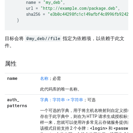
name
=
"my_deb"
,
url
=
"http://example.com/package.deb"
,
sha256
=
"e3b0c44298fc1c149afbf4c8996fb92427
)
目标会将
@my_deb//file
指定为依赖项，以依赖于此文
件。
属性
name
名称
；必需
此代码库的唯一名称。
auth
_
字典：字符串 -> 字符串
；可选
patterns
一个可选的字典，用于将主机名映射到自定义授权
存在于此字典中，则在为 HTTP 请求生成授权标
样一来，您就可以使用许多常见云存储服务提供商
<login>
<passwo
该模式目前支持 2 个令牌：
和