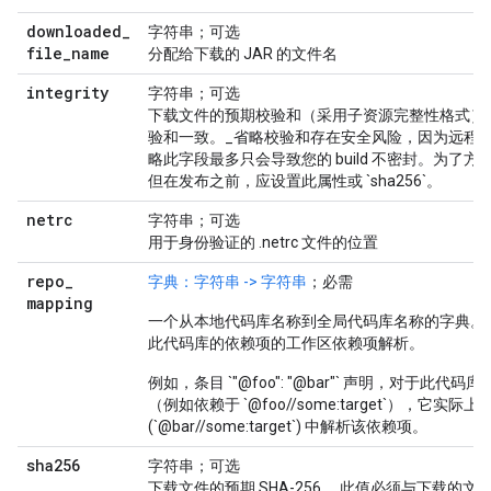
downloaded
_
字符串；可选
file
_
name
分配给下载的 JAR 的文件名
integrity
字符串；可选
下载文件的预期校验和（采用子资源完整性格式）
验和一致。_省略校验和存在安全风险，因为远程
略此字段最多只会导致您的 build 不密封。为了
但在发布之前，应设置此属性或 `sha256`。
netrc
字符串；可选
用于身份验证的 .netrc 文件的位置
repo
_
字典：字符串 -> 字符串
；必需
mapping
一个从本地代码库名称到全局代码库名称的字典。
此代码库的依赖项的工作区依赖项解析。
例如，条目 `"@foo": "@bar"` 声明，对于此代码库
（例如依赖于 `@foo//some:target`），它实际上
(`@bar//some:target`) 中解析该依赖项。
sha256
字符串；可选
下载文件的预期 SHA-256。 此值必须与下载的文件的