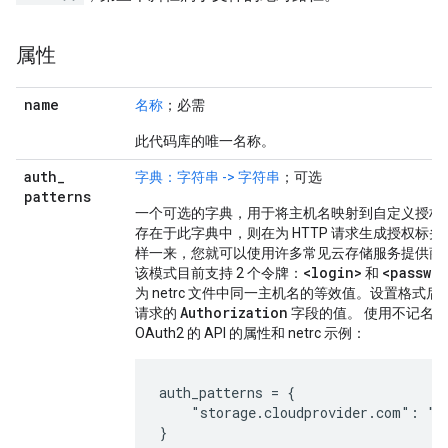
属性
name
名称
；必需
此代码库的唯一名称。
auth
_
字典：字符串 -> 字符串
；可选
patterns
一个可选的字典，用于将主机名映射到自定义授权
存在于此字典中，则在为 HTTP 请求生成授权标
样一来，您就可以使用许多常见云存储服务提供商
<login>
<passwo
该模式目前支持 2 个令牌：
和
为 netrc 文件中同一主机名的等效值。设置格式后
Authorization
请求的
字段的值。 使用不记名令牌
OAuth2 的 API 的属性和 netrc 示例：
auth_patterns = {

    "storage.cloudprovider.com": "Be