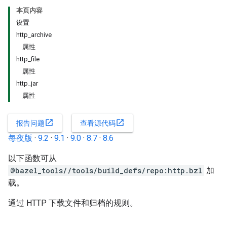
本页内容
设置
http_archive
属性
http_file
属性
http_jar
属性
open_in_new
open_in_new
报告问题
查看源代码
每夜版
·
9.2
·
9.1
·
9.0
·
8.7
·
8.6
以下函数可从
@bazel_tools//tools/build_defs/repo:http.bzl
加
载。
通过 HTTP 下载文件和归档的规则。