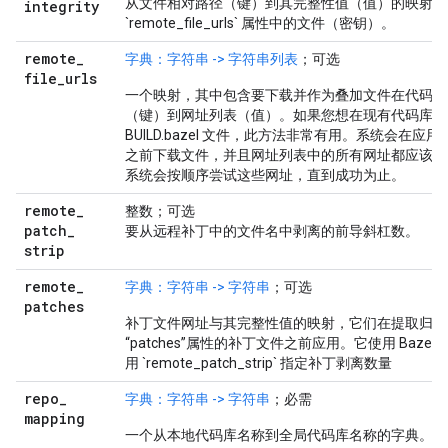
从文件相对路径（键）到其完整性值（值）的映射。
integrity
`remote_file_urls` 属性中的文件（密钥）。
remote
_
字典：字符串 -> 字符串列表
；可选
file
_
urls
一个映射，其中包含要下载并作为叠加文件在代码库
（键）到网址列表（值）。如果您想在现有代码库之上添加
BUILD.bazel 文件，此方法非常有用。系统会在应用“
之前下载文件，并且网址列表中的所有网址都应该是
系统会按顺序尝试这些网址，直到成功为止。
remote
_
整数；可选
patch
_
要从远程补丁中的文件名中剥离的前导斜杠数。
strip
remote
_
字典：字符串 -> 字符串
；可选
patches
补丁文件网址与其完整性值的映射，它们在提取归档
“patches”属性的补丁文件之前应用。它使用 Baze
用 `remote_patch_strip` 指定补丁剥离数量
repo
_
字典：字符串 -> 字符串
；必需
mapping
一个从本地代码库名称到全局代码库名称的字典。这