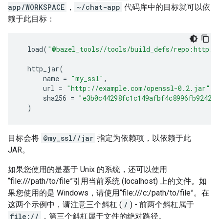
app/WORKSPACE
，
~/chat-app
代码库中的目标就可以依
赖于此目标：
load
(
"@bazel_tools//tools/build_defs/repo:http.b
http_jar
(
name
=
"my_ssl"
,
url
=
"http://example.com/openssl-0.2.jar"
,
sha256
=
"e3b0c44298fc1c149afbf4c8996fb92427
)
目标会将
@my_ssl//jar
指定为依赖项，以依赖于此
JAR。
如果您使用的是基于 Unix 的系统，还可以使用
“file:///path/to/file”引用当前系统 (localhost) 上的文件。如
果您使用的是 Windows，请使用“file:///c:/path/to/file”。在
这两个示例中，请注意三个斜杠 (
/
) - 前两个斜杠属于
file://
，第三个斜杠属于文件的绝对路径。