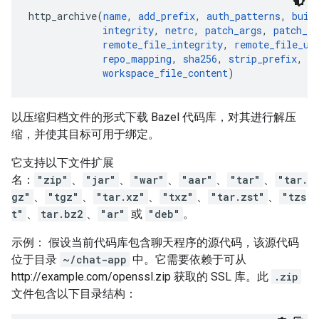
http_archive(
name
, 
add_prefix
, 
auth_patterns
, 
buil
integrity
, 
netrc
, 
patch_args
, 
patch_c
remote_file_integrity
, 
remote_file_ur
repo_mapping
, 
sha256
, 
strip_prefix
, 
t
workspace_file_content
以压缩归档文件的形式下载 Bazel 代码库，对其进行解压
缩，并使其目标可用于绑定。
它支持以下文件扩展
名：
"zip"
、
"jar"
、
"war"
、
"aar"
、
"tar"
、
"tar.
gz"
、
"tgz"
、
"tar.xz"
、
"txz"
、
"tar.zst"
、
"tzs
t"
、
tar.bz2
、
"ar"
或
"deb"
。
示例： 假设当前代码库包含聊天程序的源代码，该源代码
位于目录
~/chat-app
中。它需要依赖于可从
http://example.com/openssl.zip 获取的 SSL 库。此
.zip
文件包含以下目录结构：