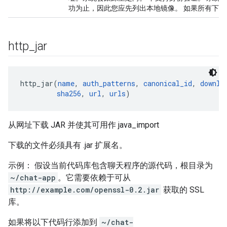
功为止，因此您应先列出本地镜像。 如果所有下
http
_
jar
http_jar(
name
, 
auth_patterns
, 
canonical_id
, 
downlo
sha256
, 
url
, 
urls
从网址下载 JAR 并使其可用作 java_import
下载的文件必须具有 .jar 扩展名。
示例： 假设当前代码库包含聊天程序的源代码，根目录为
~/chat-app
。它需要依赖于可从
http://example.com/openssl-0.2.jar
获取的 SSL
库。
如果将以下代码行添加到
~/chat-