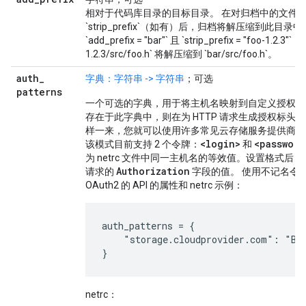
相对于代码库目录的目标目录。 在对归档中的文件
`strip_prefix`（如有）后，归档将解压缩到此目
`add_prefix = "bar"` 且 `strip_prefix = "foo-1.2.3"
1.2.3/src/foo.h` 将解压缩到 `bar/src/foo.h`。
auth
_
字典：字符串 -> 字符串
；可选
patterns
一个可选的字典，用于将主机名映射到自定义授权模
存在于此字典中，则在为 HTTP 请求生成授权标头
样一来，您就可以使用许多常见云存储服务提供商所
<login>
<password
该模式目前支持 2 个令牌：
和
为 netrc 文件中同一主机名的等效值。设置格式后，
Authorization
请求的
字段的值。 使用不记名令牌通
OAuth2 的 API 的属性和 netrc 示例：
auth_patterns = {

    "storage.cloudprovider.com": "Bea
netrc：