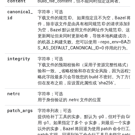
content
build_file_content，但不能同时指定这两者。
canonical
_
字符串；可选
id
下载文件的规范 ID。 如果指定且不为空，Bazel 
件，除非该文件是由具有相同规范 ID 的请求添加到
为空，Bazel 默认使用文件的网址作为规范 ID。
更新网址但未同时更新哈希，导致本地构建成功，但
的机器上构建失败。您可以使用 --repo_env=BAZEL_
S_AS_DEFAULT_CANONICAL_ID=0 停用此行为。
integrity
字符串；可选
下载文件的预期校验和（采用子资源完整性格式）。
验和一致。_省略校验和存在安全风险，因为远程文
略此字段最多只会导致您的 build 不密封。为了方
但在发布之前，应设置此属性或 `sha256`。
netrc
字符串；可选
用于身份验证的 .netrc 文件的位置
patch
_
args
字符串列表；可选
提供给补丁工具的实参。默认为 -p0，但对于由 Gi
用 -p1。如果指定了多个 -p 实参，则最后一个实参
以外的实参，Bazel 将回退为使用 patch 命令行工具
patch 实现。回退到补丁命令行工具且未指定 patch_