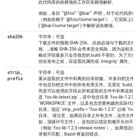
此代码库的依赖项的工作区依赖项解析。
例如，条目 `"@foo": "@bar"` 声明，对于此代码库依
（例如依赖于 `@foo//some:target`），它实际上应
(`@bar//some:target`) 中解析该依赖项。
sha256
字符串；可选
下载文件的预期 SHA-256。 此值必须与下载的文件的 
致。_省略 SHA-256 会带来安全风险，因为远程
略此字段最多只会导致您的 build 不密封。为了方
但在发布之前，应设置此属性或 `integrity` 属性。
strip
_
字符串；可选
prefix
要从提取的文件中剥离的目录前缀。 许多归档文件
中包含归档文件中的所有有用文件。无需在 `build_fi
而是可以使用此字段从所有提取的文件中剥离该前缀
是 `foo-lib-latest.zip`，其中包含目录 `foo-lib-1
`WORKSPACE` 文件，以及包含您要构建的实际代码的 `src/`
目录。指定 `strip_prefix = "foo-lib-1.2.3"` 以将 `fo
目录。 请注意，如果此目录之外有文件，这些文件
如，顶级许可文件）。这包括以指定前缀开头但不在
（例如 `foo-lib-1.2.3.release-notes`）。
录都不匹配，Bazel 将返回错误。