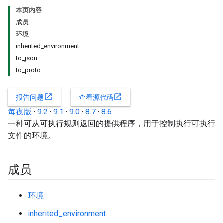
本页内容
成员
环境
inherited_environment
to_json
to_proto
open_in_new
open_in_new
报告问题
查看源代码
每夜版
·
9.2
·
9.1
·
9.0
·
8.7
·
8.6
一种可从可执行规则返回的提供程序，用于控制执行可执行
文件的环境。
成员
环境
inherited_environment