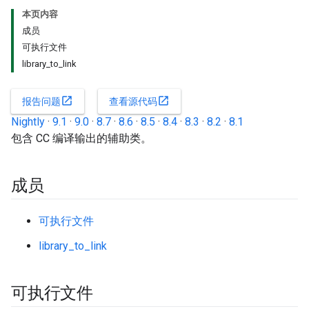
本页内容
成员
可执行文件
library_to_link
open_in_new
open_in_new
报告问题
查看源代码
Nightly
·
9.1
·
9.0
·
8.7
·
8.6
·
8.5
·
8.4
·
8.3
·
8.2
·
8.1
包含 CC 编译输出的辅助类。
成员
可执行文件
library_to_link
可执行文件