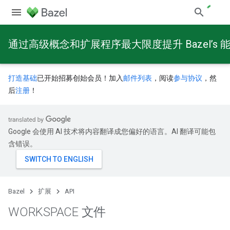
通过高级概念和扩展程序最大限度提升 Bazel’s 
打造基础
已开始招募创始会员！加入
邮件列表
，阅读
参与协议
，然
后
注册
！
Google 会使用 AI 技术将内容翻译成您偏好的语言。AI 翻译可能包
含错误。
Bazel
扩展
API
WORKSPACE 文件