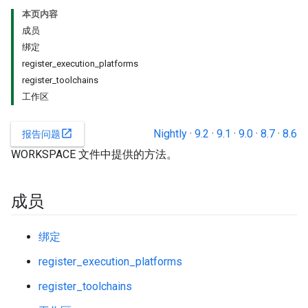
本页内容
成员
绑定
register_execution_platforms
register_toolchains
工作区
Nightly
·
9.2
·
9.1
·
9.0
·
8.7
·
8.6
open_in_new
报告问题
WORKSPACE 文件中提供的方法。
成员
绑定
register_execution_platforms
register_toolchains