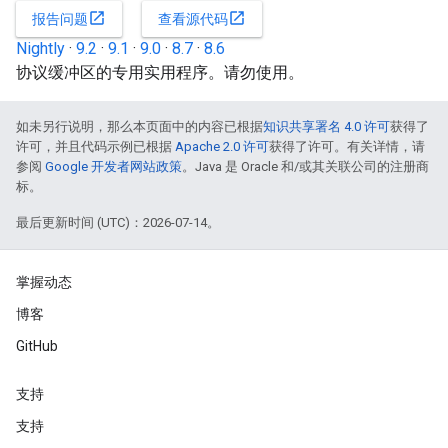
open_in_new
open_in_new
报告问题
查看源代码
Nightly
·
9.2
·
9.1
·
9.0
·
8.7
·
8.6
协议缓冲区的专用实用程序。请勿使用。
如未另行说明，那么本页面中的内容已根据
知识共享署名 4.0 许可
获得了
许可，并且代码示例已根据
Apache 2.0 许可
获得了许可。有关详情，请
参阅
Google 开发者网站政策
。Java 是 Oracle 和/或其关联公司的注册商
标。
最后更新时间 (UTC)：2026-07-14。
掌握动态
博客
GitHub
支持
支持