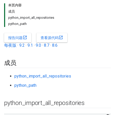
本页内容
成员
python_import_all_repositories
python_path
open_in_new
open_in_new
报告问题
查看源代码
每夜版
·
9.2
·
9.1
·
9.0
·
8.7
·
8.6
成员
python_import_all_repositories
python_path
python
_
import
_
all
_
repositories