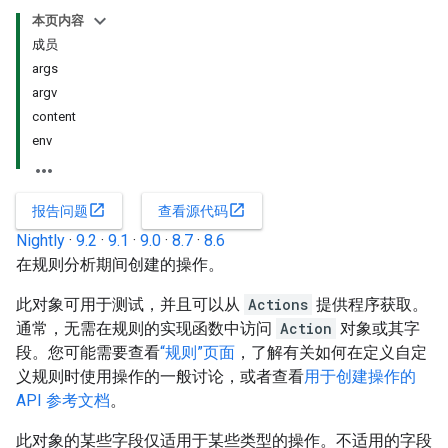
本页内容
成员
args
argv
content
env
open_in_new
open_in_new
报告问题
查看源代码
Nightly
·
9.2
·
9.1
·
9.0
·
8.7
·
8.6
在规则分析期间创建的操作。
此对象可用于测试，并且可以从
Actions
提供程序获取。
通常，无需在规则的实现函数中访问
Action
对象或其字
段。您可能需要查看
“规则”页面
，了解有关如何在定义自定
义规则时使用操作的一般讨论，或者查看
用于创建操作的
API 参考文档
。
此对象的某些字段仅适用于某些类型的操作。不适用的字段