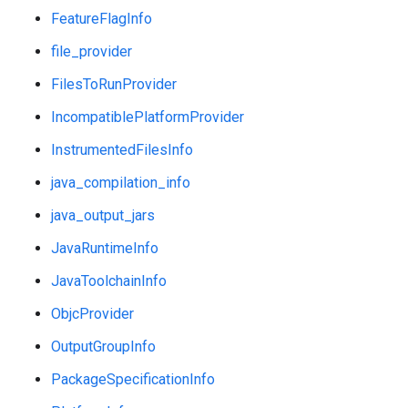
FeatureFlagInfo
file_provider
FilesToRunProvider
IncompatiblePlatformProvider
InstrumentedFilesInfo
java_compilation_info
java_output_jars
JavaRuntimeInfo
JavaToolchainInfo
ObjcProvider
OutputGroupInfo
PackageSpecificationInfo