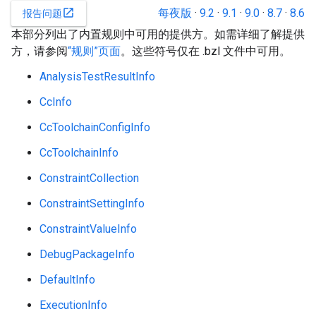
每夜版
·
9.2
·
9.1
·
9.0
·
8.7
·
8.6
open_in_new
报告问题
本部分列出了内置规则中可用的提供方。如需详细了解提供
方，请参阅
“规则”页面
。这些符号仅在 .bzl 文件中可用。
AnalysisTestResultInfo
CcInfo
CcToolchainConfigInfo
CcToolchainInfo
ConstraintCollection
ConstraintSettingInfo
ConstraintValueInfo
DebugPackageInfo
DefaultInfo
ExecutionInfo