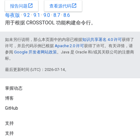
open_in_new
open_in_new
报告问题
查看源代码
每夜版
·
9.2
·
9.1
·
9.0
·
8.7
·
8.6
用于根据 CROSSTOOL 功能构建命令行。
如未另行说明，那么本页面中的内容已根据
知识共享署名 4.0 许可
获得了
许可，并且代码示例已根据
Apache 2.0 许可
获得了许可。有关详情，请
参阅
Google 开发者网站政策
。Java 是 Oracle 和/或其关联公司的注册商
标。
最后更新时间 (UTC)：2026-07-14。
掌握动态
博客
GitHub
支持
支持