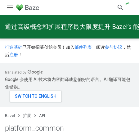
通过高级概念和扩展程序最大限度提升 Bazel’s 
打造基础
已开始招募创始会员！加入
邮件列表
，阅读
参与协议
，然
后
注册
！
Google 会使用 AI 技术将内容翻译成您偏好的语言。AI 翻译可能包
含错误。
Bazel
扩展
API
platform
_
common