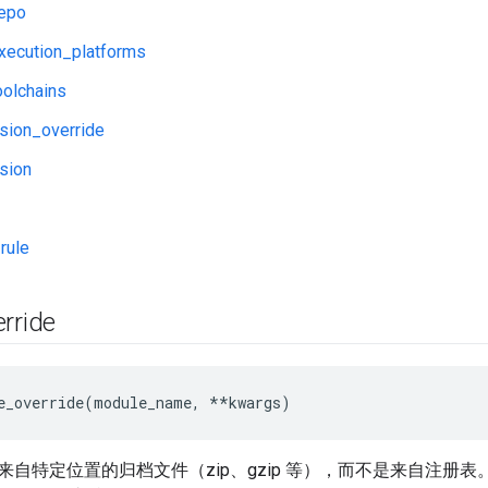
repo
xecution_platforms
oolchains
sion_override
sion
rule
rride
e_override(module_name, **kwargs)
来自特定位置的归档文件（zip、gzip 等），而不是来自注册