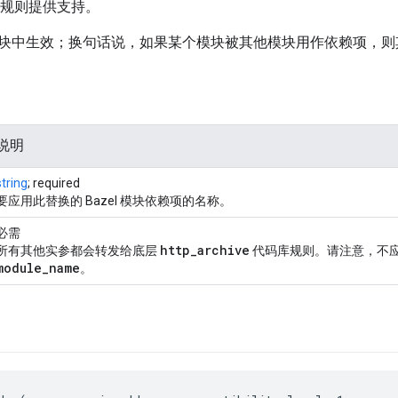
规则提供支持。
块中生效；换句话说，如果某个模块被其他模块用作依赖项，则
说明
string
; required
要应用此替换的 Bazel 模块依赖项的名称。
必需
http
_
archive
所有其他实参都会转发给底层
代码库规则。请注意，不
module
_
name
。