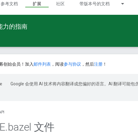
参考文档
扩展
社区
带版本号的文档
 能力的指南
募创始会员！加入
邮件列表
，阅读
参与协议
，然后
注册
！
Google 会使用 AI 技术将内容翻译成您偏好的语言。AI 翻译可能包
API
E
.
bazel 文件