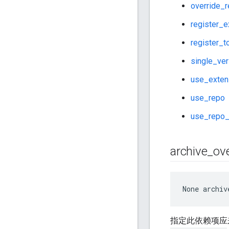
override_
register_e
register_t
single_ver
use_exten
use_repo
use_repo_
archive
_
ove
None
 archiv
指定此依赖项应