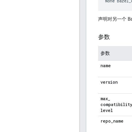
None
 bazel_
声明对另一个 B
参数
参数
name
version
max
_
compatibilit
level
repo
_
name