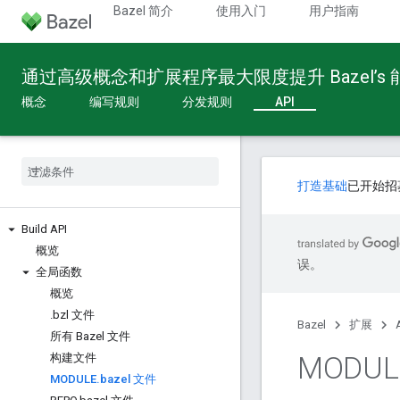
Bazel 简介
使用入门
用户指南
通过高级概念和扩展程序最大限度提升 Bazel’s
概念
编写规则
分发规则
API
打造基础
已开始招
Build API
概览
误。
全局函数
概览
.
bzl 文件
Bazel
扩展
所有 Bazel 文件
MODUL
构建文件
MODULE
.
bazel 文件