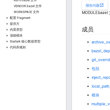
REPO
.
bazel 文件
open_in_new
报告问题
VENDOR
.
bazel 文件
WORKSPACE 文件
MODULE.ba
配置 Fragment
提供方
成员
内置类型
顶级模块
Starlark 核心数据类型
archive_ov
代码库规则
bazel_dep
git_overri
包括
inject_rep
local_path
模块
multiple_v