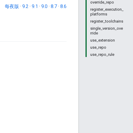
override_repo
每夜版
·
9.2
·
9.1
·
9.0
·
8.7
·
8.6
register_execution_
platforms
register_toolchains
single_version_ove
rride
use_extension
use_repo
use_repo_rule