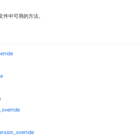
zel 文件中可用的方法。
erride
de
o
_override
ersion_override