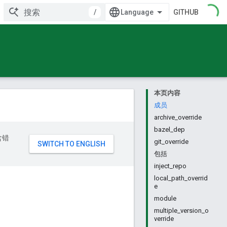
/
GITHUB
本页内容
成员
archive_override
bazel_dep
含错
git_override
包括
inject_repo
local_path_overrid
e
module
multiple_version_o
verride