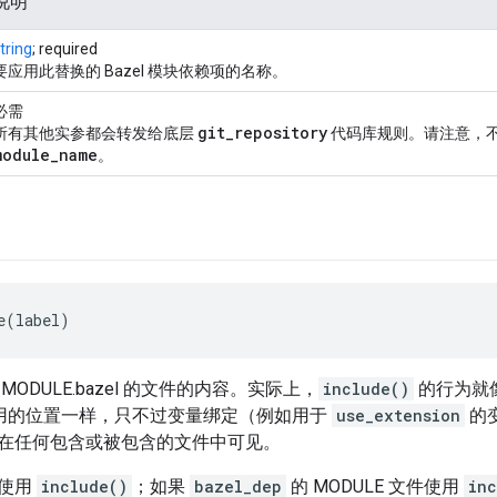
说明
tring
; required
要应用此替换的 Bazel 模块依赖项的名称。
必需
git
_
repository
所有其他实参都会转发给底层
代码库规则。请注意，
module
_
name
。
e(label)
ODULE.bazel 的文件的内容。实际上，
include()
的行为就
用的位置一样，只不过变量绑定（例如用于
use_extension
的
在任何包含或被包含的文件中可见。
以使用
include()
；如果
bazel_dep
的 MODULE 文件使用
inc