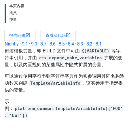
本页内容
成员
变量
open_in_new
open_in_new
报告问题
查看源代码
Nightly
·
9.1
·
9.0
·
8.7
·
8.6
·
8.5
·
8.4
·
8.3
·
8.2
·
8.1
封装模板变量，即 BUILD 文件中可由
$(VARIABLE)
等字
符串引用，并由
ctx.expand_make_variables
扩展的变
量，以及内置规则的某些属性中隐式扩展的变量。
可以通过使用字符串到字符串字典作为实参调用其同名构造
函数来创建
TemplateVariableInfo
，该实参用于指定提
供的变量。
示
例：
platform_common.TemplateVariableInfo({'FOO'
: 'bar'})