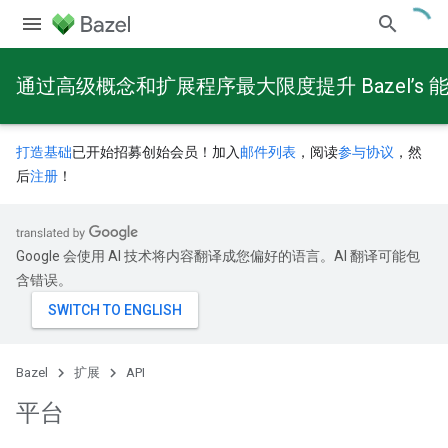
通过高级概念和扩展程序最大限度提升 Bazel’s 
打造基础
已开始招募创始会员！加入
邮件列表
，阅读
参与协议
，然
后
注册
！
Google 会使用 AI 技术将内容翻译成您偏好的语言。AI 翻译可能包
含错误。
Bazel
扩展
API
平台