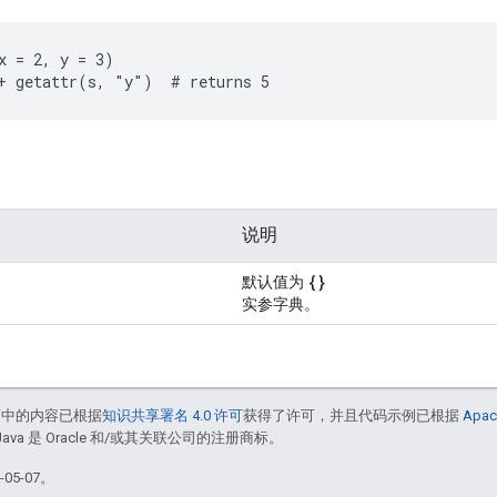
x = 2, y = 3)

+ getattr(s, "y")  # returns 5
说明
{}
默认值为
实参字典。
面中的内容已根据
知识共享署名 4.0 许可
获得了许可，并且代码示例已根据
Apac
Java 是 Oracle 和/或其关联公司的注册商标。
05-07。