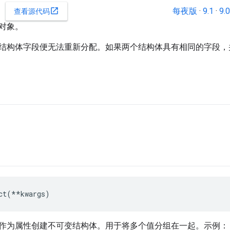
每夜版
·
9.1
·
9.0
open_in_new
查看源代码
对象。
结构体字段便无法重新分配。如果两个结构体具有相同的字段，
ct(**kwargs)
作为属性创建不可变结构体。用于将多个值分组在一起。示例：