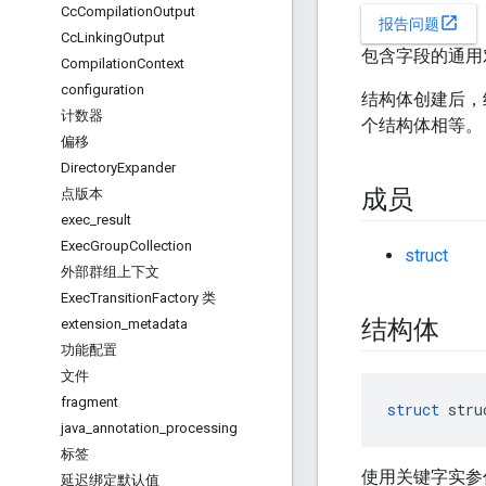
Cc
Compilation
Output
open_in_new
报告问题
Cc
Linking
Output
包含字段的通用
Compilation
Context
configuration
结构体创建后，
计数器
个结构体相等。
偏移
Directory
Expander
成员
点版本
exec
_
result
Exec
Group
Collection
struct
外部群组上下文
Exec
Transition
Factory 类
结构体
extension
_
metadata
功能配置
文件
fragment
struct
 stru
java
_
annotation
_
processing
标签
使用关键字实参
延迟绑定默认值