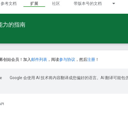
参考文档
扩展
社区
带版本号的文档
 能力的指南
募创始会员！加入
邮件列表
，阅读
参与协议
，然后
注册
！
Google 会使用 AI 技术将内容翻译成您偏好的语言。AI 翻译可能包
API