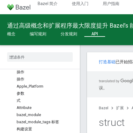
Bazel 简介
使用入门
用户指南
Build API
通过高级概念和扩展程序最大限度提升 Bazel’s
概览
概念
编写规则
分发规则
API
全局函数
配置 Fragment
提供方
内置类型
打造基础
已开始招
概览
操作
操作
Apple
_
Platform
误。
参数
式
Attribute
Bazel
扩展
bazel
_
module
struct
bazel
_
module
_
tags 标签
构建设置