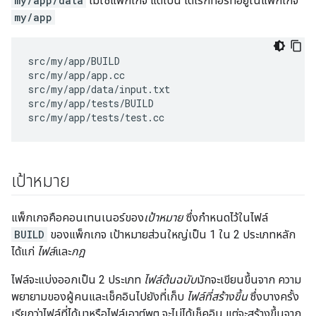
my/app/data
ไม่ใช่แพ็กเกจ แต่เป็น ไดเรกทอรีที่อยู่ในแพ็กเกจ
my/app
src/my/app/BUILD

src/my/app/app.cc

src/my/app/data/input.txt

src/my/app/tests/BUILD

เป้าหมาย
แพ็กเกจคือคอนเทนเนอร์ของ
เป้าหมาย
ซึ่งกำหนดไว้ในไฟล์
BUILD
ของแพ็กเกจ เป้าหมายส่วนใหญ่เป็น 1 ใน 2 ประเภทหลัก
ได้แก่
ไฟล์
และ
กฎ
ไฟล์จะแบ่งออกเป็น 2 ประเภท
ไฟล์ต้นฉบับ
มักจะเขียนขึ้นจาก ความ
พยายามของผู้คนและเช็คอินไปยังที่เก็บ
ไฟล์ที่สร้างขึ้น
ซึ่งบางครั้ง
เรียกว่าไฟล์ที่ได้มาหรือไฟล์เอาต์พุต จะไม่ได้เช็คอิน แต่จะสร้างขึ้นจาก