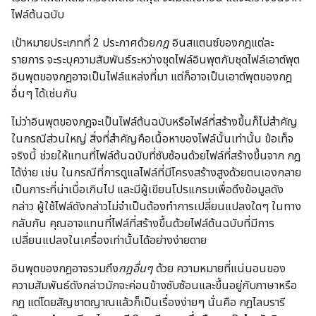
ไฟล์ต้นฉบับ
เป้าหมายประเภทที่ 2 ประกาศด้วย
กฎ
อินสแตนซ์ของกฎแต่ละ
รายการ จะระบุความสัมพันธ์ระหว่างชุดไฟล์อินพุตกับชุดไฟล์เอาต์พุต
อินพุตของกฎอาจเป็นไฟล์แหล่งที่มา แต่ก็อาจเป็นเอาต์พุตของกฎ
อื่นๆ ได้เช่นกัน
ไม่ว่าอินพุตของกฎจะเป็นไฟล์ต้นฉบับหรือไฟล์ที่สร้างขึ้นก็ไม่สำคัญ
ในกรณีส่วนใหญ่ สิ่งที่สำคัญคือเนื้อหาของไฟล์นั้นเท่านั้น ข้อเท็จ
จริงนี้ ช่วยให้แทนที่ไฟล์ต้นฉบับที่ซับซ้อนด้วยไฟล์ที่สร้างขึ้นจาก กฎ
ได้ง่าย เช่น ในกรณีที่การดูแลไฟล์ที่มีโครงสร้างสูงด้วยตนเองกลาย
เป็นภาระที่น่าเบื่อเกินไป และมีผู้เขียนโปรแกรมเพื่อดึงข้อมูลดัง
กล่าว ผู้ใช้ไฟล์ดังกล่าวไม่จำเป็นต้องทำการเปลี่ยนแปลงใดๆ ในทาง
กลับกัน คุณอาจแทนที่ไฟล์ที่สร้างขึ้นด้วยไฟล์ต้นฉบับที่มีการ
เปลี่ยนแปลงในเครื่องเท่านั้นได้อย่างง่ายดาย
อินพุตของกฎอาจรวมถึง
กฎอื่นๆ
ด้วย ความหมายที่แน่นอนของ
ความสัมพันธ์ดังกล่าวมักจะค่อนข้างซับซ้อนและขึ้นอยู่กับภาษาหรือ
กฎ แต่โดยสัญชาตญาณแล้วก็เป็นเรื่องง่ายๆ นั่นคือ กฎไลบรารี