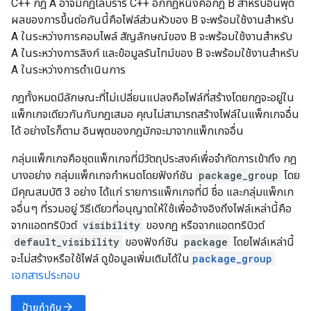
C++ กฎ A อาจมีกฎไลบรารี C++ อีกกฎหนึ่งคือกฎ B สำหรับอินพุต
ผลของการขึ้นต่อกันนี้คือไฟล์ส่วนหัวของ B จะพร้อมใช้งานสำหรับ
A ในระหว่างการคอมไพล์ สัญลักษณ์ของ B จะพร้อมใช้งานสำหรับ
A ในระหว่างการลิงก์ และข้อมูลรันไทม์ของ B จะพร้อมใช้งานสำหรับ
A ในระหว่างการดำเนินการ
กฎทั้งหมดมีลักษณะที่ไม่เปลี่ยนแปลงคือไฟล์ที่สร้างโดยกฎจะอยู่ใน
แพ็กเกจเดียวกันกับกฎเสมอ คุณไม่สามารถสร้างไฟล์ในแพ็กเกจอื่น
ได้ อย่างไรก็ตาม อินพุตของกฎมักจะมาจากแพ็กเกจอื่น
กลุ่มแพ็กเกจคือชุดแพ็กเกจที่มีวัตถุประสงค์เพื่อจำกัดการเข้าถึง กฎ
บางอย่าง กลุ่มแพ็กเกจกำหนดโดยฟังก์ชัน
package_group
โดย
มีคุณสมบัติ 3 อย่าง ได้แก่ รายการแพ็กเกจที่มี ชื่อ และกลุ่มแพ็กเก
จอื่นๆ ที่รวมอยู่ วิธีเดียวที่อนุญาตให้ใช้เพื่ออ้างอิงถึงไฟล์เหล่านี้คือ
จากแอตทริบิวต์
visibility
ของกฎ หรือจากแอตทริบิวต์
default_visibility
ของฟังก์ชัน
package
โดยไฟล์เหล่านี้
จะไม่สร้างหรือใช้ไฟล์ ดูข้อมูลเพิ่มเติมได้ใน
package_group
เอกสารประกอบ
arrow_forward
ป้ายกำกับ