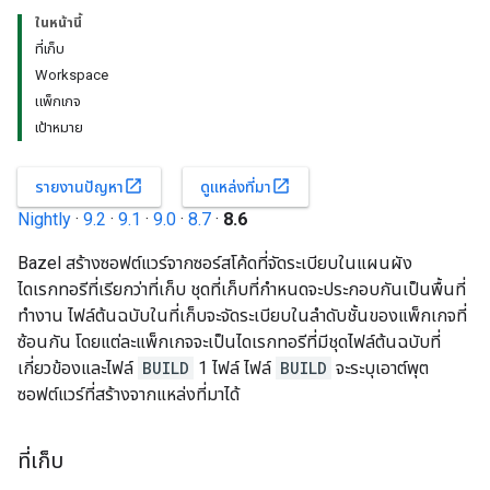
ในหน้านี้
ที่เก็บ
Workspace
แพ็กเกจ
เป้าหมาย
open_in_new
open_in_new
รายงานปัญหา
ดูแหล่งที่มา
Nightly
·
9.2
·
9.1
·
9.0
·
8.7
·
8.6
Bazel สร้างซอฟต์แวร์จากซอร์สโค้ดที่จัดระเบียบในแผนผัง
ไดเรกทอรีที่เรียกว่าที่เก็บ ชุดที่เก็บที่กำหนดจะประกอบกันเป็นพื้นที่
ทำงาน ไฟล์ต้นฉบับในที่เก็บจะจัดระเบียบในลำดับชั้นของแพ็กเกจที่
ซ้อนกัน โดยแต่ละแพ็กเกจจะเป็นไดเรกทอรีที่มีชุดไฟล์ต้นฉบับที่
เกี่ยวข้องและไฟล์
BUILD
1 ไฟล์ ไฟล์
BUILD
จะระบุเอาต์พุต
ซอฟต์แวร์ที่สร้างจากแหล่งที่มาได้
ที่เก็บ