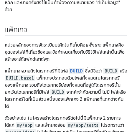
หลัก และบางครั้งยังใช้เป็นคำพ้องความหมายของ "ที่เก็บข้อมูล"
ด้วย
แพ็กเกจ
หน่วยหลักของการจัดระเบียบโค้ดในที่เก็บคือ
แพ็กเกจ
แพ็กเกจคือ
ชุดของไฟล์ที่เกี่ยวข้องและข้อกำหนดเกี่ยวกับวิธีใช้ไฟล์เหล่านั้นเพื่อ
สร้างอาร์ติแฟกต์เอาต์พุต
แพ็กเกจหมายถึงไดเรกทอรีที่มีไฟล์
BUILD
ซึ่งมีชื่อว่า
BUILD
หรือ
BUILD.bazel
แพ็กเกจประกอบด้วยไฟล์ทั้งหมดในไดเรกทอรี
ของแพ็กเกจ รวมถึงไดเรกทอรีย่อยทั้งหมดที่อยู่ใต้ไดเรกทอรีนั้น
ยกเว้นไดเรกทอรีที่มีไฟล์
BUILD
จากคำจำกัดความนี้ ไม่มี ไฟล์หรือ
ไดเรกทอรีใดที่เป็นส่วนหนึ่งของแพ็กเกจ 2 แพ็กเกจที่แตกต่างกัน
ได้
ตัวอย่างเช่น ในโครงสร้างไดเรกทอรีต่อไปนี้มีแพ็กเกจ 2 รายการ
ได้แก่
my/app
และแพ็กเกจย่อย
my/app/tests
โปรดทราบว่า