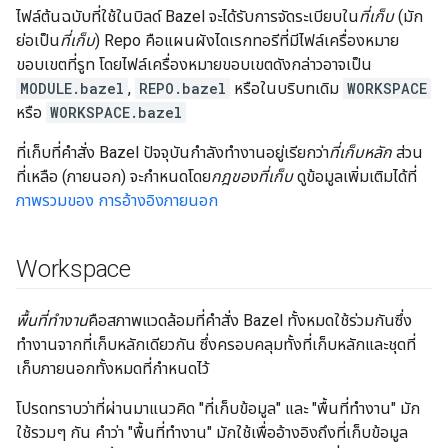
ไฟล์ต้นฉบับที่ใช้ในบิลด์ Bazel จะได้รับการจัดระเบียบใน
ที่เก็บ
(มัก
ย่อเป็น
ที่เก็บ
) Repo คือแผนผังไดเรกทอรีที่มีไฟล์เครื่องหมาย
ขอบเขตที่รูท โดยไฟล์เครื่องหมายขอบเขตดังกล่าวอาจเป็น
MODULE.bazel
,
REPO.bazel
หรือในบริบทเดิม
WORKSPACE
หรือ
WORKSPACE.bazel
ที่เก็บที่คำสั่ง Bazel ปัจจุบันกำลังทำงานอยู่เรียกว่า
ที่เก็บหลัก
ส่วน
ที่เหลือ (ภายนอก) จะกำหนดโดย
กฎของที่เก็บ
ดูข้อมูลเพิ่มเติมได้ที่
ภาพรวมของ การอ้างอิงภายนอก
Workspace
พื้นที่ทำงาน
คือสภาพแวดล้อมที่คำสั่ง Bazel ทั้งหมดใช้ร่วมกันซึ่ง
ทำงานจากที่เก็บหลักเดียวกัน ซึ่งครอบคลุมทั้งที่เก็บหลักและชุดที่
เก็บภายนอกทั้งหมดที่กำหนดไว้
โปรดทราบว่าที่ผ่านมาแนวคิด "ที่เก็บข้อมูล" และ "พื้นที่ทำงาน" มัก
ใช้รวมๆ กัน คำว่า "พื้นที่ทำงาน" มักใช้เพื่ออ้างอิงถึงที่เก็บข้อมูล