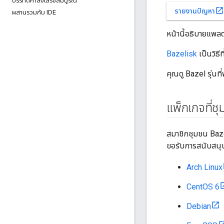
บรรทัดคําสั่งเสร็จสมบูรณ์
open_in_new
รายงานปัญหา
ผสานรวมกับ IDE
หน้านี้อธิบายแพลต
Bazelisk
เป็นวิธี
คุณดู Bazel รุ่นท
แพ็กเกจที่ช
สมาชิกชุมชน Bazel
ขอรับการสนับสนุ
Arch Linux
CentOS 6
Debian