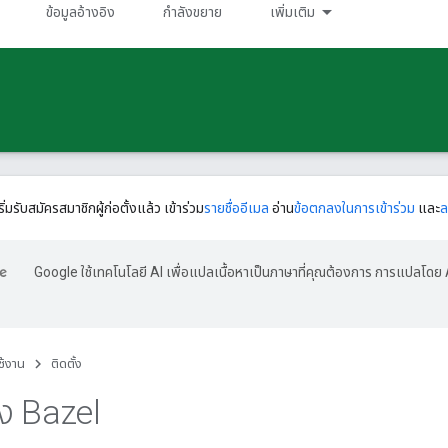
ข้อมูลอ้างอิง
กําลังขยาย
เพิ่มเติม
ริ่มรับสมัครสมาชิกผู้ก่อตั้งแล้ว เข้าร่วม
รายชื่ออีเมล
อ่าน
ข้อตกลงในการเข้าร่วม
และ
ล
Google ใช้เทคโนโลยี AI เพื่อแปลเนื้อหาเป็นภาษาที่คุณต้องการ การแปลโดย 
ใช้งาน
ติดตั้ง
้ง Bazel