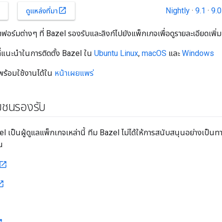
Nightly
·
9.1
·
9.0
open_in_new
ดูแหล่งที่มา
ฟอร์มต่างๆ ที่ Bazel รองรับและลิงก์ไปยังแพ็กเกจเพื่อดูรายละเอียดเพิ่ม
ที่แนะนำในการติดตั้ง Bazel ใน
Ubuntu Linux
,
macOS
และ
Windows
ี่พร้อมใช้งานได้ใน
หน้าเผยแพร่
ุมชนรองรับ
 เป็นผู้ดูแลแพ็กเกจเหล่านี้ ทีม Bazel ไม่ได้ให้การสนับสนุนอย่างเป็นทา
น