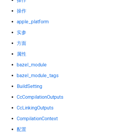
操作
操作
apple_platform
实参
方面
属性
bazel_module
bazel_module_tags
BuildSetting
CcCompilationOutputs
CcLinkingOutputs
CompilationContext
配置