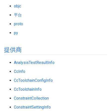
objc
平台
proto
py
提供商
AnalysisTestResultInfo
CcInfo
CcToolchainConfigInfo
CcToolchainInfo
ConstraintCollection
ConstraintSettingInfo