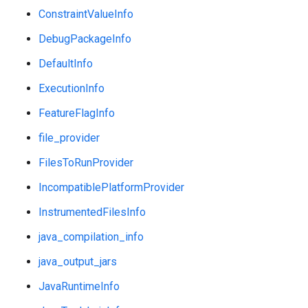
ConstraintValueInfo
DebugPackageInfo
DefaultInfo
ExecutionInfo
FeatureFlagInfo
file_provider
FilesToRunProvider
IncompatiblePlatformProvider
InstrumentedFilesInfo
java_compilation_info
java_output_jars
JavaRuntimeInfo