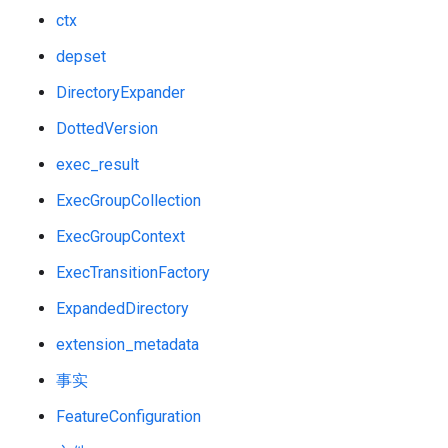
ctx
depset
DirectoryExpander
DottedVersion
exec_result
ExecGroupCollection
ExecGroupContext
ExecTransitionFactory
ExpandedDirectory
extension_metadata
事实
FeatureConfiguration