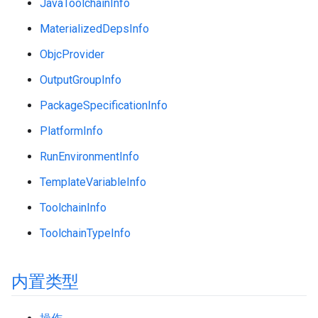
JavaToolchainInfo
MaterializedDepsInfo
ObjcProvider
OutputGroupInfo
PackageSpecificationInfo
PlatformInfo
RunEnvironmentInfo
TemplateVariableInfo
ToolchainInfo
ToolchainTypeInfo
内置类型