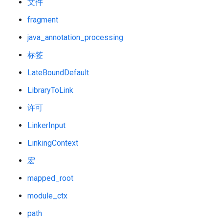
文件
fragment
java_annotation_processing
标签
LateBoundDefault
LibraryToLink
许可
LinkerInput
LinkingContext
宏
mapped_root
module_ctx
path