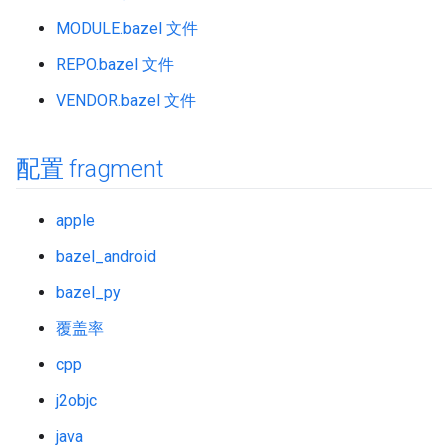
MODULE.bazel 文件
REPO.bazel 文件
VENDOR.bazel 文件
配置 fragment
apple
bazel_android
bazel_py
覆盖率
cpp
j2objc
java