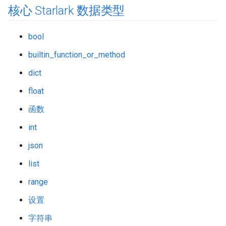
核心 Starlark 数据类型
bool
builtin_function_or_method
dict
float
函数
int
json
list
range
设置
字符串