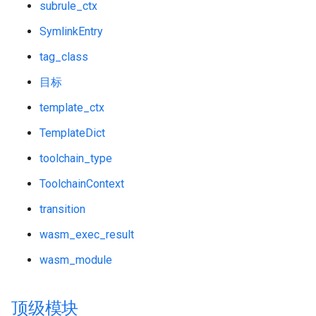
subrule_ctx
SymlinkEntry
tag_class
目标
template_ctx
TemplateDict
toolchain_type
ToolchainContext
transition
wasm_exec_result
wasm_module
顶级模块