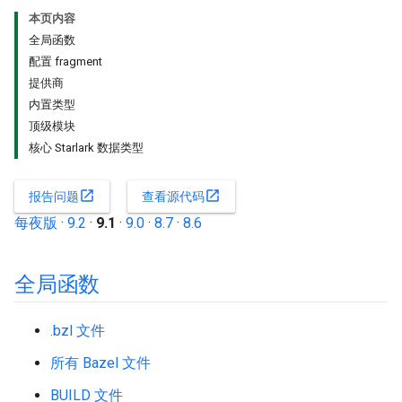
本页内容
全局函数
配置 fragment
提供商
内置类型
顶级模块
核心 Starlark 数据类型
open_in_new
open_in_new
报告问题
查看源代码
每夜版
·
9.2
·
9.1
·
9.0
·
8.7
·
8.6
全局函数
.bzl 文件
所有 Bazel 文件
BUILD 文件