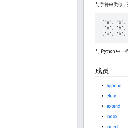
与字符串类似，
['a', 'b', 
['a', 'b', 
['a', 'b',
与 Python 
成员
append
clear
extend
index
insert