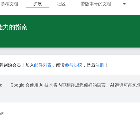
参考文档
扩展
社区
带版本号的文档
 能力的指南
募创始会员！加入
邮件列表
，阅读
参与协议
，然后
注册
！
Google 会使用 AI 技术将内容翻译成您偏好的语言。AI 翻译可能包
API