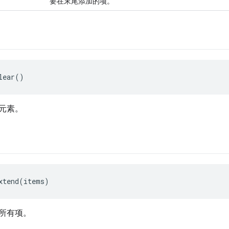
要在末尾添加的项。
lear()
元素。
xtend(items)
所有项。