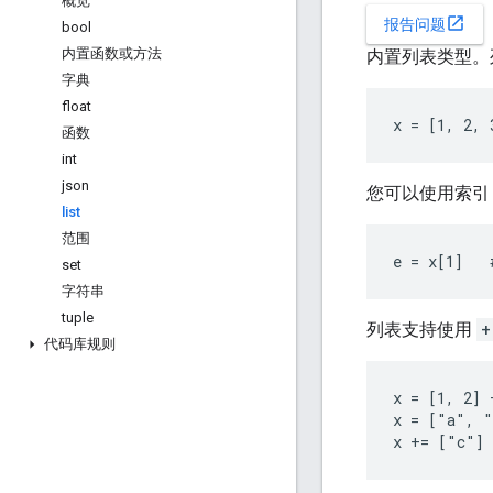
概览
open_in_new
报告问题
bool
内置函数或方法
内置列表类型。
字典
float
x = [1, 2, 
函数
int
json
您可以使用索
list
范围
e = x[1]   
set
字符串
tuple
列表支持使用
+
代码库规则
x = [1, 2] 
x = ["a", "
x += ["c"] 