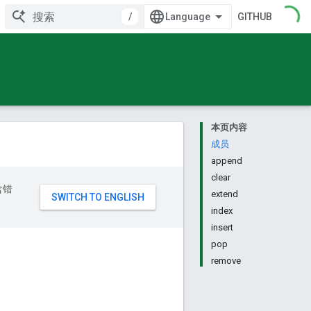
/
GITHUB
本页内容
成员
append
clear
含错
extend
index
insert
pop
remove