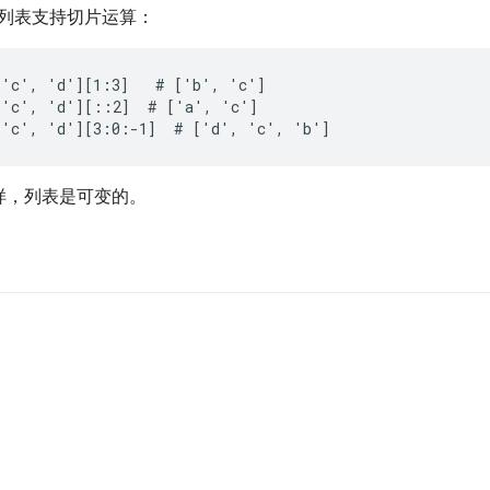
列表支持切片运算：
'c', 'd'][1:3]   # ['b', 'c']

'c', 'd'][::2]  # ['a', 'c']

 'c', 'd'][3:0:-1]  # ['d', 'c', 'b']
中一样，列表是可变的。