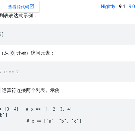
Nightly
·
9.1
·
9.0
open_in_new
查看源代码
列表表达式示例：
3]
引（从
0
开始）访问元素：
# e == 2
运算符连接两个列表。示例：
+ [3, 4]   # x == [1, 2, 3, 4]

b"]

           # x == ["a", "b", "c"]