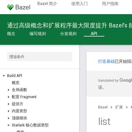
Bazel 简介
使用入门
用户指南
通过高级概念和扩展程序最大限度提升 Bazel’s
概念
编写规则
分发规则
API
打造基础
已开始招
Build API
概览
误。
全局函数
配置 Fragment
提供方
Bazel
扩展
内置类型
list
顶级模块
Starlark 核心数据类型