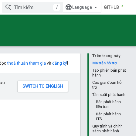
/
GITHUB
Trên trang này
 đọc
thoả thuận tham gia
và
đăng ký
!
Ma trận hỗ trợ
Tạo phiên bản phát
hành
 ưu
Các giai đoạn hỗ
trợ
Tần suất phát hành
Bản phát hành
liên tục
Bản phát hành
LTS
Quy trình và chính
sách phát hành