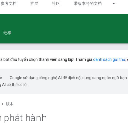
参考文档
扩展
社区
带版本号的文档
迁移
ã bắt đầu tuyển chọn thành viên sáng lập! Tham gia
danh sách gửi thư
,
Google sử dụng công nghệ AI để dịch nội dung sang ngôn ngữ bạn
 AI có thể có lỗi.
版本
 phát hành