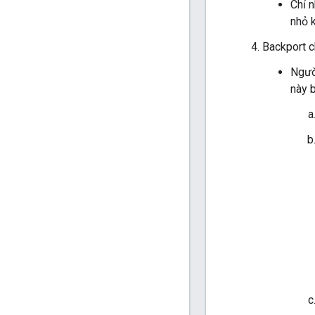
Chỉ 
nhỏ 
Backport c
Người
này b