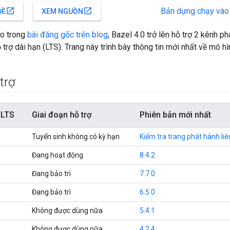
Bản dựng chạy vào
open_in_new
open_in_new
ĐỀ
XEM NGUỒN
o trong
bài đăng gốc trên blog
, Bazel 4.0 trở lên hỗ trợ 2 kênh ph
 trợ dài hạn (LTS). Trang này trình bày thông tin mới nhất về mô h
trợ
 LTS
Giai đoạn hỗ trợ
Phiên bản mới nhất
Tuyển sinh không có kỳ hạn
Kiểm tra trang phát hành liê
Đang hoạt động
8.4.2
Đang bảo trì
7.7.0
Đang bảo trì
6.5.0
Không được dùng nữa
5.4.1
Không được dùng nữa
4.2.4