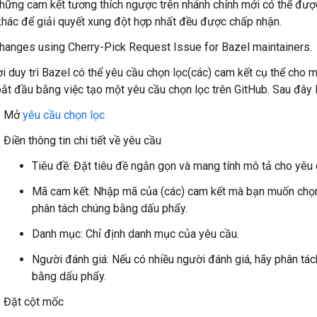
những cam kết tương thích ngược trên nhánh chính mới có thể đượ
khác để giải quyết xung đột hợp nhất đều được chấp nhận.
hanges using Cherry-Pick Request Issue for Bazel maintainers.
 duy trì Bazel có thể yêu cầu chọn lọc(các) cam kết cụ thể cho m
ắt đầu bằng việc tạo một yêu cầu chọn lọc trên GitHub. Sau đây l
Mở
yêu cầu chọn lọc
Điền thông tin chi tiết về yêu cầu
Tiêu đề: Đặt tiêu đề ngắn gọn và mang tính mô tả cho yêu 
Mã cam kết: Nhập mã của (các) cam kết mà bạn muốn chọn 
phân tách chúng bằng dấu phẩy.
Danh mục: Chỉ định danh mục của yêu cầu.
Người đánh giá: Nếu có nhiều người đánh giá, hãy phân tá
bằng dấu phẩy.
Đặt cột mốc