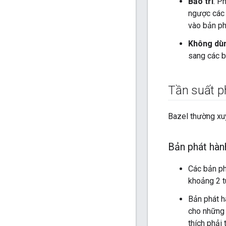
Bảo trì
: P
ngược các 
vào bản ph
Không dù
sang các b
Tần suất p
Bazel thường xuy
Bản phát hành
Các bản ph
khoảng 2 t
Bản phát h
cho những 
thích phải