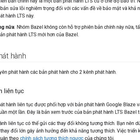
hiên bản chính này là một bản phát hành LTS cũ ở chế độ bảo trì.
bản sửa lỗi nghiêm trọng đối với các vấn đề về bảo mật và khả n
át hành LTS này.
ng nữa
: Nhóm Bazel không còn hỗ trợ phiên bản chính này nữa, t
ản phát hành LTS mới hơn của Bazel.
hát hành
ên phát hành các bản phát hành cho 2 kênh phát hành.
 liên tục
át hành liên tục được phối hợp với bản phát hành Google Blaze 
uần một lần. Đây là bản xem trước của bản phát hành LTS Bazel t
ành liên tục có thể gửi các thay đổi không tương thích. Bạn nên 
thay đổi lớn gây ảnh hưởng đến khả năng tương thích. Việc triển 
 tuân theo
chính sách tương thích ngược
của chúng tôi.