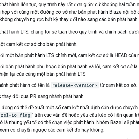
phát hành liên tục, quy trình này rất đơn giản: cứ khoảng hai tuần
ù hợp với cùng một đường cơ sở như bản phát hành Blaze nội bộ c
 không chuyển ngược bất kỳ thay đổi nào sang các bản phát hành l
phát hành LTS, chúng tôi sẽ tuân theo quy trình và chính sách dưới
ột cam kết cơ sở cho bản phát hành.
với một bản phát hành LTS chính mới, cam kết cơ sở là HEAD của n
với bản phát hành phụ hoặc bản phát hành vá lỗi, cam kết cơ sở 
hiện tại của cùng một bản phát hành LTS.
ánh phát hành có tên là
release-<version>
từ cam kết cơ sở.
 thay đổi qua PR sang nhánh phát hành.
 đồng có thể đề xuất một số cam kết nhất định cần được chuyển 
azel-io flag
" trên các vấn đề hoặc yêu cầu kéo có liên quan 
đó là những yếu tố có thể chặn việc phát hành. Nhóm Bazel sẽ phâ
 xem có chuyển ngược các cam kết đó hay không.