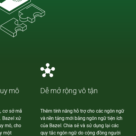
hub
quy mô
Dễ mở rộng vô tận
, cơ sở mã
Thêm tính năng hỗ trợ cho các ngôn ngữ
c. Bazel xử
và nền tảng mới bằng ngôn ngữ tiện ích
uy mô, cho
của Bazel. Chia sẻ và sử dụng lại các
ay một
quy tắc ngôn ngữ do cộng đồng người