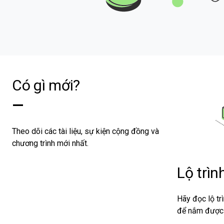
Có gì mới?
—
Theo dõi các tài liệu, sự kiện cộng đồng và
chương trình mới nhất.
Lộ trìn
Hãy đọc lộ tr
để nắm được 