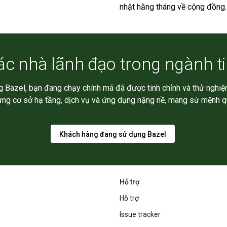
nhật hằng tháng về cộng đồng.
c nhà lãnh đạo trong ngành t
Bazel, bạn đang chạy chính mã đã được tinh chỉnh và thử nghiệ
ng cơ sở hạ tầng, dịch vụ và ứng dụng nặng nề, mang sứ mệnh q
Khách hàng đang sử dụng Bazel
Hỗ trợ
Hỗ trợ
Issue tracker