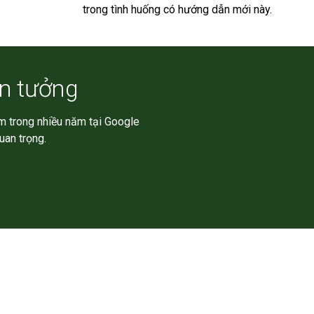
trong tình huống có hướng dẫn mới này.
in tưởng
m trong nhiều năm tại Google
uan trọng.