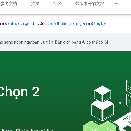
参考文档
扩展
社区
带版本号的文档
gia
danh sách gửi thư
, đọc
thoả thuận tham gia
và
đăng ký
!
g sang ngôn ngữ bạn ưu tiên. Bản dịch bằng AI có thể có lỗi.
Chọn 2
ở Bazel để xây dựng và thử