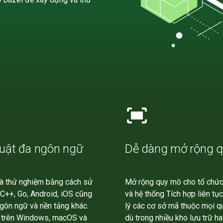
fit_screen
uật đa ngôn ngữ
Dễ dàng mở rộng 
à thử nghiệm bằng cách sử
Mở rộng quy mô cho tổ chức
C++, Go, Android, iOS cũng
và hệ thống Tích hợp liên tụ
gôn ngữ và nền tảng khác.
lý các cơ sở mã thuộc mọi q
 trên Windows, macOS và
dù trong nhiều kho lưu trữ h