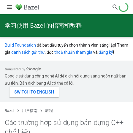
学习使用 Bazel 的指南和教程
Build Foundation
đã bắt đầu tuyển chọn thành viên sáng lập! Tham
gia
danh sách gửi thư
, đọc
thoả thuận tham gia
và
đăng ký
!
Google sử dụng công nghệ AI để dịch nội dung sang ngôn ngữ bạn
ưu tiên. Bản dịch bằng AI có thể có lỗi.
Bazel
用户指南
教程
Các trường hợp sử dụng bản dựng C++
phổ biến