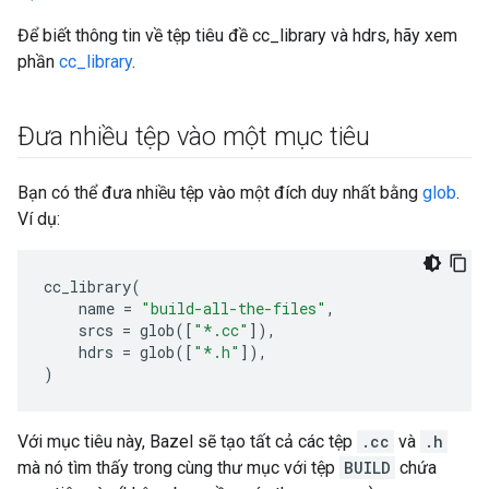
Để biết thông tin về tệp tiêu đề cc_library và hdrs, hãy xem
phần
cc_library
.
Đưa nhiều tệp vào một mục tiêu
Bạn có thể đưa nhiều tệp vào một đích duy nhất bằng
glob
.
Ví dụ:
cc_library
(
name
=
"build-all-the-files"
,
srcs
=
glob
([
"*.cc"
]),
hdrs
=
glob
([
"*.h"
]),
)
Với mục tiêu này, Bazel sẽ tạo tất cả các tệp
.cc
và
.h
mà nó tìm thấy trong cùng thư mục với tệp
BUILD
chứa