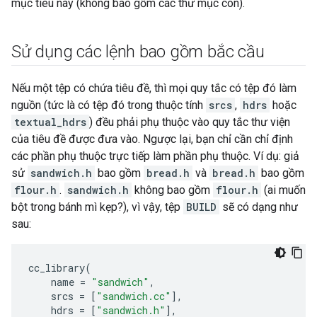
mục tiêu này (không bao gồm các thư mục con).
Sử dụng các lệnh bao gồm bắc cầu
Nếu một tệp có chứa tiêu đề, thì mọi quy tắc có tệp đó làm
nguồn (tức là có tệp đó trong thuộc tính
srcs
,
hdrs
hoặc
textual_hdrs
) đều phải phụ thuộc vào quy tắc thư viện
của tiêu đề được đưa vào. Ngược lại, bạn chỉ cần chỉ định
các phần phụ thuộc trực tiếp làm phần phụ thuộc. Ví dụ: giả
sử
sandwich.h
bao gồm
bread.h
và
bread.h
bao gồm
flour.h
.
sandwich.h
không bao gồm
flour.h
(ai muốn
bột trong bánh mì kẹp?), vì vậy, tệp
BUILD
sẽ có dạng như
sau:
cc_library
(
name
=
"sandwich"
,
srcs
=
[
"sandwich.cc"
],
hdrs
=
[
"sandwich.h"
],