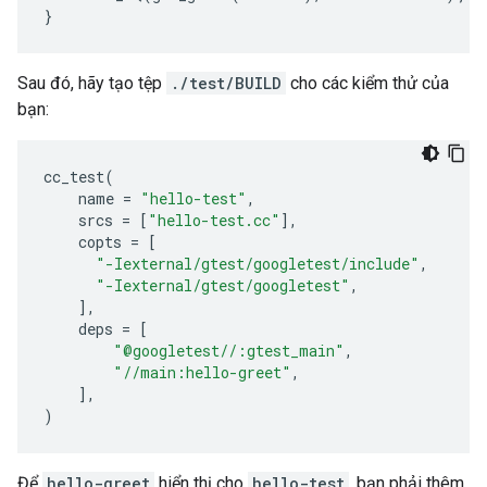
}
Sau đó, hãy tạo tệp
./test/BUILD
cho các kiểm thử của
bạn:
cc_test
(
name
=
"hello-test"
,
srcs
=
[
"hello-test.cc"
],
copts
=
[
"-Iexternal/gtest/googletest/include"
,
"-Iexternal/gtest/googletest"
,
],
deps
=
[
"@googletest//:gtest_main"
,
"//main:hello-greet"
,
],
)
Để
hello-greet
hiển thị cho
hello-test
, bạn phải thêm