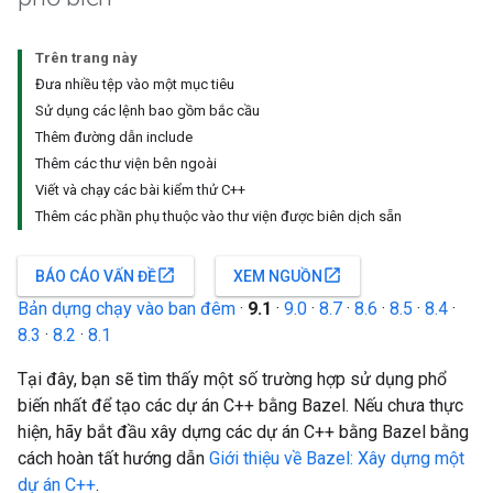
Trên trang này
Đưa nhiều tệp vào một mục tiêu
Sử dụng các lệnh bao gồm bắc cầu
Thêm đường dẫn include
Thêm các thư viện bên ngoài
Viết và chạy các bài kiểm thử C++
Thêm các phần phụ thuộc vào thư viện được biên dịch sẵn
open_in_new
open_in_new
BÁO CÁO VẤN ĐỀ
XEM NGUỒN
Bản dựng chạy vào ban đêm
·
9.1
·
9.0
·
8.7
·
8.6
·
8.5
·
8.4
·
8.3
·
8.2
·
8.1
Tại đây, bạn sẽ tìm thấy một số trường hợp sử dụng phổ
biến nhất để tạo các dự án C++ bằng Bazel. Nếu chưa thực
hiện, hãy bắt đầu xây dựng các dự án C++ bằng Bazel bằng
cách hoàn tất hướng dẫn
Giới thiệu về Bazel: Xây dựng một
dự án C++
.