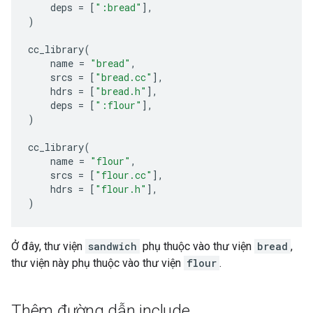
deps
=
[
":bread"
],
)
cc_library
(
name
=
"bread"
,
srcs
=
[
"bread.cc"
],
hdrs
=
[
"bread.h"
],
deps
=
[
":flour"
],
)
cc_library
(
name
=
"flour"
,
srcs
=
[
"flour.cc"
],
hdrs
=
[
"flour.h"
],
)
Ở đây, thư viện
sandwich
phụ thuộc vào thư viện
bread
,
thư viện này phụ thuộc vào thư viện
flour
.
Thêm đường dẫn include