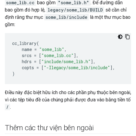
some_lib.cc
bao gồm
"some_lib.h"
. Để đường dẫn
bao gồm đó hợp lệ,
legacy/some_lib/BUILD
sẽ cần chỉ
định rằng thư mục
some_lib/include
là một thư mục bao
gồm:
cc_library
(
name
=
"some_lib"
,
srcs
=
[
"some_lib.cc"
],
hdrs
=
[
"include/some_lib.h"
],
copts
=
[
"-Ilegacy/some_lib/include"
],
)
Điều này đặc biệt hữu ích cho các phần phụ thuộc bên ngoài,
vì các tệp tiêu đề của chúng phải được đưa vào bằng tiền tố
/
.
Thêm các thư viện bên ngoài