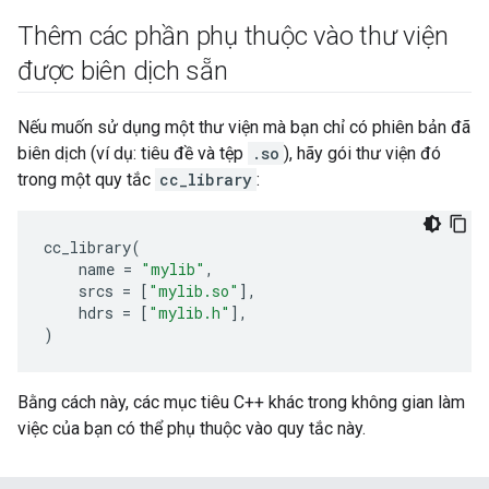
Thêm các phần phụ thuộc vào thư viện
được biên dịch sẵn
Nếu muốn sử dụng một thư viện mà bạn chỉ có phiên bản đã
biên dịch (ví dụ: tiêu đề và tệp
.so
), hãy gói thư viện đó
trong một quy tắc
cc_library
:
cc_library
(
name
=
"mylib"
,
srcs
=
[
"mylib.so"
],
hdrs
=
[
"mylib.h"
],
)
Bằng cách này, các mục tiêu C++ khác trong không gian làm
việc của bạn có thể phụ thuộc vào quy tắc này.