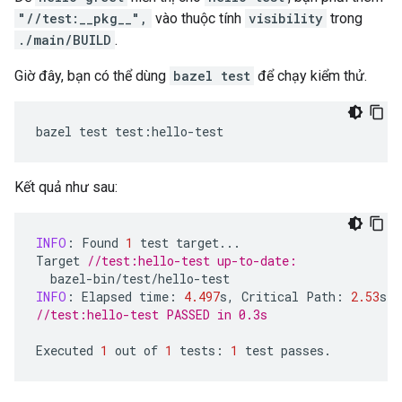
"//test:__pkg__",
vào thuộc tính
visibility
trong
./main/BUILD
.
Giờ đây, bạn có thể dùng
bazel test
để chạy kiểm thử.
bazel
test
test
:
hello
-
test
Kết quả như sau:
INFO
:
Found
1
test
target
...
Target
//test:hello-test up-to-date:
bazel
-
bin
/
test
/
hello
-
test
INFO
:
Elapsed
time
:
4.497
s
,
Critical
Path
:
2.53
s
//test:hello-test PASSED in 0.3s
Executed
1
out
of
1
tests
:
1
test
passes
.