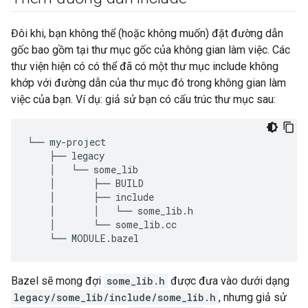
Đôi khi, bạn không thể (hoặc không muốn) đặt đường dẫn
gốc bao gồm tại thư mục gốc của không gian làm việc. Các
thư viện hiện có có thể đã có một thư mục include không
khớp với đường dẫn của thư mục đó trong không gian làm
việc của bạn. Ví dụ: giả sử bạn có cấu trúc thư mục sau:
└──
my
-
project
├──
legacy
│
└──
some_lib
│
├──
BUILD
│
├──
include
│
│
└──
some_lib
.
h
│
└──
some_lib
.
cc
└──
MODULE
.
bazel
Bazel sẽ mong đợi
some_lib.h
được đưa vào dưới dạng
legacy/some_lib/include/some_lib.h
, nhưng giả sử