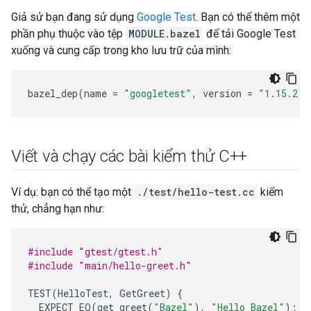
Giả sử bạn đang sử dụng
Google Test
. Bạn có thể thêm một
phần phụ thuộc vào tệp
MODULE.bazel
để tải Google Test
xuống và cung cấp trong kho lưu trữ của mình:
bazel_dep
(
name
=
"googletest"
,
version
=
"1.15.2"
)
Viết và chạy các bài kiểm thử C++
Ví dụ: bạn có thể tạo một
./test/hello-test.cc
kiểm
thử, chẳng hạn như:
#include
"gtest/gtest.h"
#include
"main/hello-greet.h"
TEST
(
HelloTest
,
GetGreet
)
{
EXPECT_EQ
(
get_greet
(
"Bazel"
),
"Hello Bazel"
);