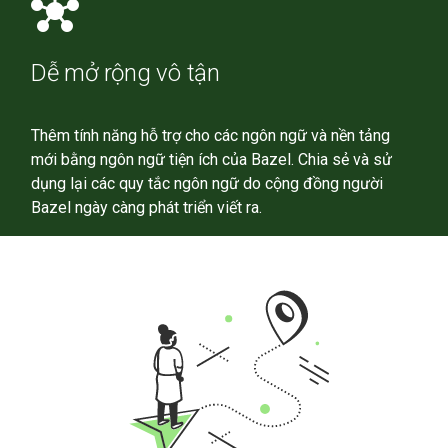
hub
Dễ mở rộng vô tận
Thêm tính năng hỗ trợ cho các ngôn ngữ và nền tảng
mới bằng ngôn ngữ tiện ích của Bazel. Chia sẻ và sử
dụng lại các quy tắc ngôn ngữ do cộng đồng người
Bazel ngày càng phát triển viết ra.