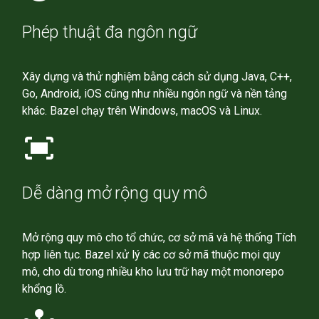
Phép thuật đa ngôn ngữ
Xây dựng và thử nghiệm bằng cách sử dụng Java, C++,
Go, Android, iOS cũng như nhiều ngôn ngữ và nền tảng
khác. Bazel chạy trên Windows, macOS và Linux.
fit_screen
Dễ dàng mở rộng quy mô
Mở rộng quy mô cho tổ chức, cơ sở mã và hệ thống Tích
hợp liên tục. Bazel xử lý các cơ sở mã thuộc mọi quy
mô, cho dù trong nhiều kho lưu trữ hay một monorepo
khổng lồ.