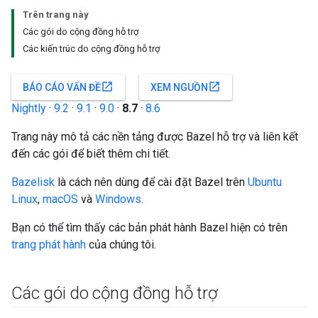
Trên trang này
Các gói do cộng đồng hỗ trợ
Các kiến trúc do cộng đồng hỗ trợ
open_in_new
open_in_new
BÁO CÁO VẤN ĐỀ
XEM NGUỒN
Nightly
·
9.2
·
9.1
·
9.0
·
8.7
·
8.6
Trang này mô tả các nền tảng được Bazel hỗ trợ và liên kết
đến các gói để biết thêm chi tiết.
Bazelisk
là cách nên dùng để cài đặt Bazel trên
Ubuntu
Linux
,
macOS
và
Windows
.
Bạn có thể tìm thấy các bản phát hành Bazel hiện có trên
trang phát hành
của chúng tôi.
Các gói do cộng đồng hỗ trợ