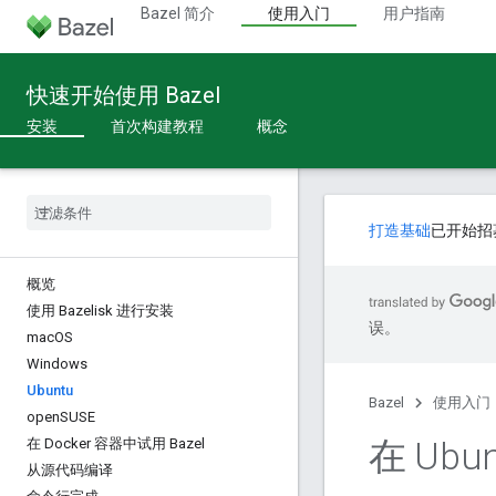
Bazel 简介
使用入门
用户指南
快速开始使用 Bazel
安装
首次构建教程
概念
打造基础
已开始招
概览
使用 Bazelisk 进行安装
误。
mac
OS
Windows
Ubuntu
Bazel
使用入门
open
SUSE
在 Ubu
在 Docker 容器中试用 Bazel
从源代码编译