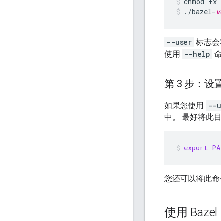
chmod
+x
./bazel-
v
--user
标志会将
使用
--help
命
第 3 步：设
如果您使用
--u
中。 最好将此
export
PA
您还可以将此命
使用 Bazel