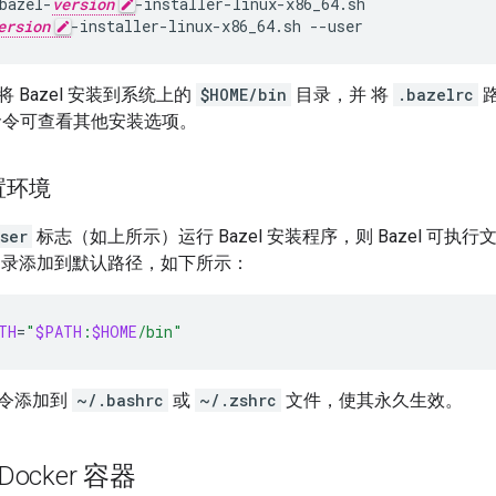
bazel-
version
-installer-linux-x86_64.sh
ersion
-installer-linux-x86_64.sh
--user
 Bazel 安装到系统上的
$HOME/bin
目录，并 将
.bazelrc
令可查看其他安装选项。
置环境
ser
标志（如上所示）运行 Bazel 安装程序，则 Bazel 可执
目录添加到默认路径，如下所示：
TH
=
"
$PATH
:
$HOME
/bin"
令添加到
~/.bashrc
或
~/.zshrc
文件，使其永久生效。
 Docker 容器