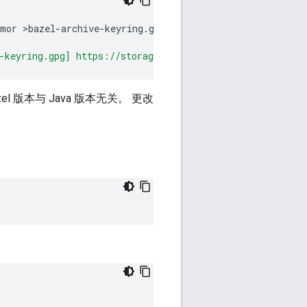
rmor
>bazel-archive-keyring.gpg
-keyring.gpg] https://storage.googleapis.com/bazel-apt 
l 版本与 Java 版本无关。 更改