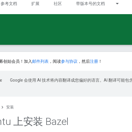
参考文档
扩展
社区
带版本号的文档
募创始会员！加入
邮件列表
，阅读
参与协议
，然后
注册
！
Google 会使用 AI 技术将内容翻译成您偏好的语言。AI 翻译可能包
安装
ntu 上安装 Bazel