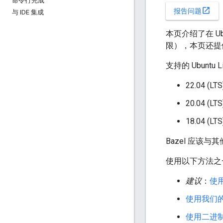
命令行完成
open_in_new
报告问题
与 IDE 集成
本页介绍了在 U
限），本页还提供
支持的 Ubuntu 
22.04 (LTS
20.04 (LTS
18.04 (LTS
Bazel 应该与
使用以下方法之一在 
建议
：
使用 
使用我们的
使用二进